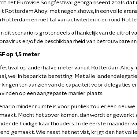
ordt het Eurovisie Songfestival georganiseerd zoals da
t Rotterdam Ahoy: met negen shows, in een volle arena
n Rotterdam en met tal van activiteiten in en rond Rott
 dit scenario is grotendeels afhankelijk van de uitrol 
ronavirus en/of de beschikbaarheid van betrouwbare sn
SF op 1,5 meter
festival op anderhalve meter vanuit Rotterdam Ahoy:
aal, wel in beperkte bezetting. Met alle landendelegat
kingen ten aanzien van de capaciteit voor delegaties en 
vinden op een aangepaste manier plaats.
cenario minder ruimte is voor publiek zou er een nieuwe
aakt. Mocht het zover komen, dan wordt er gewerkt a
 onder de huidige kaarthouders. In de eerste maanden v
nd gemaakt. Wie naast het net vist, krijgt dan het vo