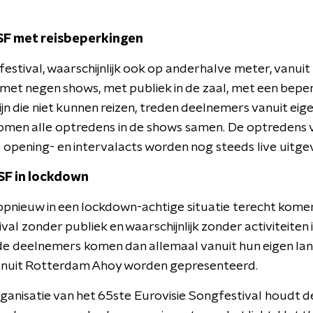
ESF met reisbeperkingen
festival, waarschijnlijk ook op anderhalve meter, vanu
: met negen shows, met publiek in de zaal, met een beper
jn die niet kunnen reizen, treden deelnemers vanuit eige
en alle optredens in de shows samen. De optredens v
 opening- en intervalacts worden nog steeds live uitge
SF in lockdown
nieuw in een lockdown-achtige situatie terecht komen
val zonder publiek en waarschijnlijk zonder activiteiten
e deelnemers komen dan allemaal vanuit hun eigen la
anuit Rotterdam Ahoy worden gepresenteerd.
ganisatie van het 65ste Eurovisie Songfestival houd