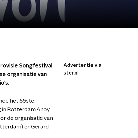
Advertentie via
rovisie Songfestival
ster.nl
e organisatie van
o’s.
 hoe het 65ste
ag in Rotterdam Ahoy
r de organisatie van
otterdam) en Gerard