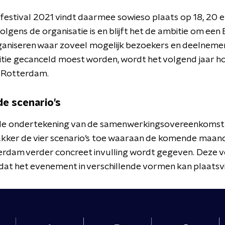
festival 2021 vindt daarmee sowieso plaats op 18, 20 e
gens de organisatie is en blijft het de ambitie om een 
ganiseren waar zoveel mogelijk bezoekers en deelnemers 
ie gecanceld moest worden, wordt het volgend jaar h
in Rotterdam.
de scenario's
e ondertekening van de samenwerkingsovereenkomst l
akker de vier scenario’s toe waaraan de komende maan
dam verder concreet invulling wordt gegeven. Deze v
dat het evenement in verschillende vormen kan plaatsv