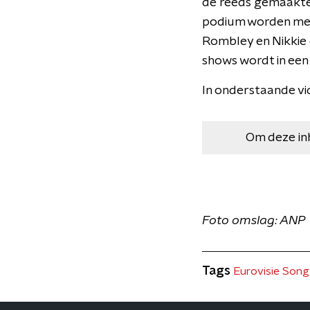
de reeds gemaakte 
podium worden meeg
Rombley en Nikkie d
shows wordt in ee
In onderstaande vid
Om deze in
Foto omslag: ANP
Tags
Eurovisie Song