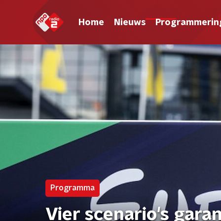
Home
Nieuws
Programmerin
Programma
Vier scenario's gara