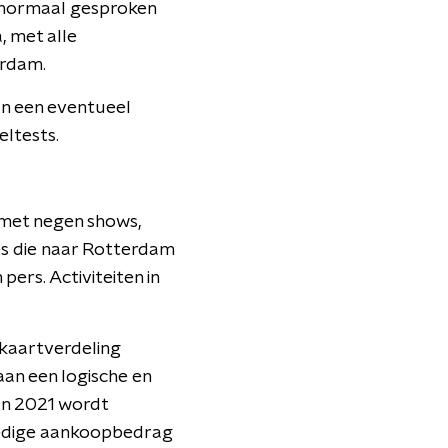
t normaal gesproken
, met alle
erdam.
van een eventueel
eltests.
 met negen shows,
ies die naar Rotterdam
pers. Activiteiten in
 kaartverdeling
an een logische en
an 2021 wordt
lledige aankoopbedrag