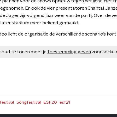
plannen voor de shows opnieuw tegen het licht. Het t
enomen. En ook de vier presentatoren Chantal Janzen,
e Jager zijn volgend jaar weer van de partij. Over de ve
n later stadium meer bekend gemaakt.
eo licht de organisatie de verschillende scenario's kort
houd te tonen moet je
toestemming geven
voor social 
festival
Songfestival
ESF20
esf21