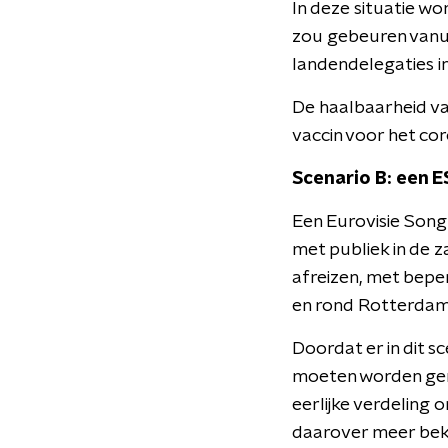
In deze situatie w
zou gebeuren vanui
landendelegaties i
De haalbaarheid van
vaccin voor het co
Scenario B: een E
Een Eurovisie Song
met publiek in de z
afreizen, met beper
en rond Rotterdam 
Doordat er in dit s
moeten worden gem
eerlijke verdeling
daarover meer beke