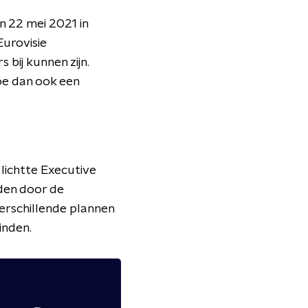
n 22 mei 2021 in
Eurovisie
bij kunnen zijn.
oe dan ook een
ichtte Executive
den door de
erschillende plannen
inden.