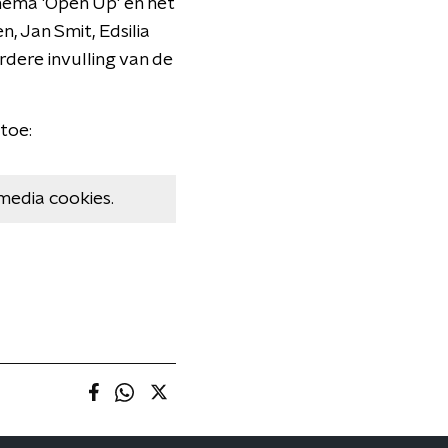
hema 'Open Up' en het
 Jan Smit, Edsilia
rdere invulling van de
 toe:
media cookies.