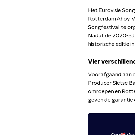
Het Eurovisie Song
Rotterdam Ahoy. Vol
Songfestival te or
Nadat de 2020-edit
historische editie 
Vier verschillen
Voorafgaand aan d
Producer Sietse B
omroepen en Rotter
geven de garantie 