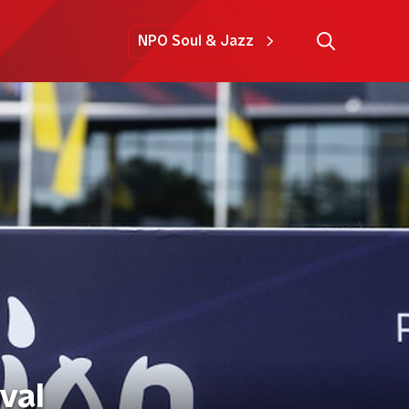
NPO Soul & Jazz
val