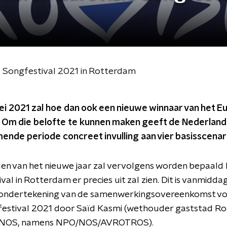
ie Songfestival 2021 in Rotterdam
i 2021 zal hoe dan ook een nieuwe winnaar van het Eu
Om die belofte te kunnen maken geeft de Nederlands
mende periode concreet invulling aan vier basisscenari
en van het nieuwe jaar zal vervolgens worden bepaald
val in Rotterdam er precies uit zal zien. Dit is vanmidd
e ondertekening van de samenwerkingsovereenkomst voo
gfestival 2021 door Saïd Kasmi (wethouder gaststad R
r NOS, namens NPO/NOS/AVROTROS).