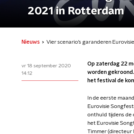
2021 in Rotterdam
Nieuws
Vier scenario's garanderen Eurovis
Op zaterdag 22 me
vr 18 september 2020
worden gekroond. 
14:12
het festival de ko
In de eerste maand
Eurovisie Songfesti
onthuld tijdens d
het Eurovisie Son
Timmer (directeu