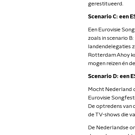
gerestitueerd.
Scenario C: een 
Een Eurovisie Song
zoals in scenario B
landendelegaties zi
Rotterdam Ahoy kom
mogen reizen én de
Scenario D: een E
Mocht Nederland op
Eurovisie Songfesti
De optredens van d
de TV-shows die v
De Nederlandse or