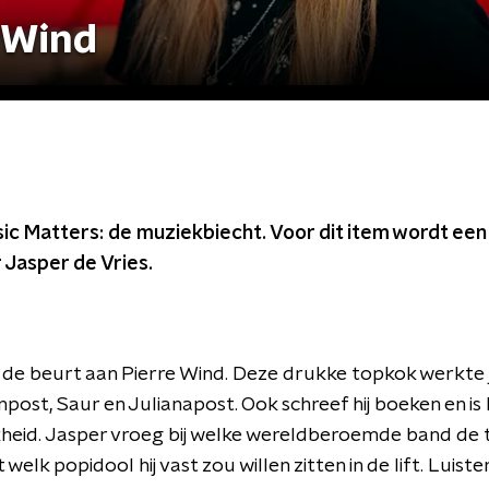
 Wind
ic Matters: de muziekbiecht. Voor dit item wordt een
 Jasper de Vries.
de beurt aan Pierre Wind. Deze drukke topkok werkte ja
npost, Saur en Julianapost. Ook schreef hij boeken en is
jkheid. Jasper vroeg bij welke wereldberoemde band de t
welk popidool hij vast zou willen zitten in de lift. Luist