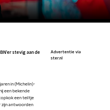
Advertentie via
 BN'er stevig aan de
ster.nl
ren in (Michelin)-
 hij een bekende
opkok een teiltje
er zijn antwoorden