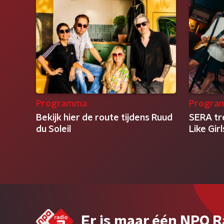
Programma
Progra
Bekijk hier de route tijdens Ruud
SERA tr
du Soleil
Like Gir
Er is maar één NPO R