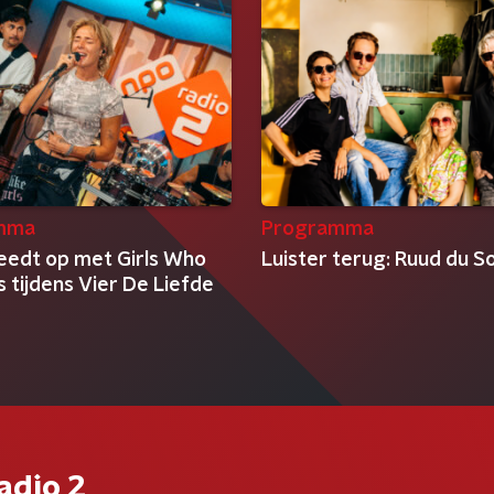
mma
Programma
eedt op met Girls Who
Luister terug: Ruud du So
ls tijdens Vier De Liefde
adio 2