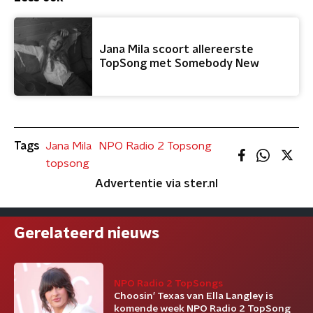
Jana Mila scoort allereerste
TopSong met Somebody New
Tags
Jana Mila
NPO Radio 2 Topsong
topsong
Advertentie via ster.nl
Gerelateerd nieuws
NPO Radio 2 TopSongs
Choosin’ Texas van Ella Langley is
komende week NPO Radio 2 TopSong