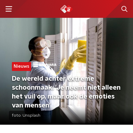
Nieuws
De wereld achter extreme
schoonmaak: 'Je neemt niet alleen
het vuil op, maar ook de emoties
van mensen'
foto:
Unsplash