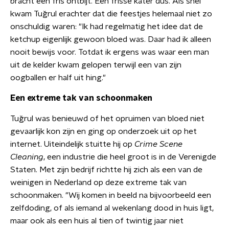
bracht een fris ontbijt. Een frisse kater dus. Als snel
kwam Tuğrul erachter dat die feestjes helemaal niet zo
onschuldig waren: "Ik had regelmatig het idee dat de
ketchup eigenlijk gewoon bloed was. Daar had ik alleen
nooit bewijs voor. Totdat ik ergens was waar een man
uit de kelder kwam gelopen terwijl een van zijn
oogballen er half uit hing."
Een extreme tak van schoonmaken
Tuğrul was benieuwd of het opruimen van bloed niet
gevaarlijk kon zijn en ging op onderzoek uit op het
internet. Uiteindelijk stuitte hij op
Crime Scene
Cleaning
, een industrie die heel groot is in de Verenigde
Staten. Met zijn bedrijf richtte hij zich als een van de
weinigen in Nederland op deze extreme tak van
schoonmaken. "Wij komen in beeld na bijvoorbeeld een
zelfdoding, of als iemand al wekenlang dood in huis ligt,
maar ook als een huis al tien of twintig jaar niet