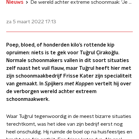
Nieuws
De wereld achter extreme schoonmaak: 'Je neemt niet alleen het vuil op, maar ook de emoties van mensen'
za 5 maart 2022
17:13
Poep, bloed, of honderden kilo’s rottende kip
opruimen: niets is te gek voor Tuğrul Çirakoğlu.
Normale schoonmakers vallen in dit soort situaties
zelf naast het vuil flauw, maar Tuğrul heeft hier met
zijn schoonmaakbedrijf Frisse Kater zijn specialiteit
van gemaakt. In
Spijkers met Koppen
vertelt hij over
de verborgen wereld achter extreem
schoonmaakwerk.
Waar Tuğrul tegenwoordig in de meest bizarre situaties
terechtkomt, was het idee van zijn bedrijf eerst nog
heel onschuldig. Hij ruimde de boel op na huisfeestjes en