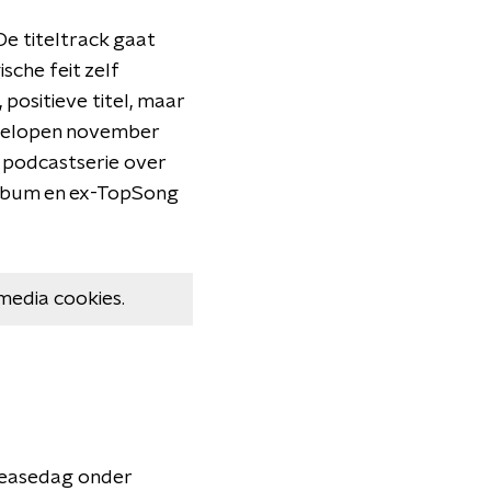
 De titeltrack gaat
sche feit zelf
positieve titel, maar
fgelopen november
 podcastserie over
 album en ex-TopSong
media cookies.
eleasedag onder