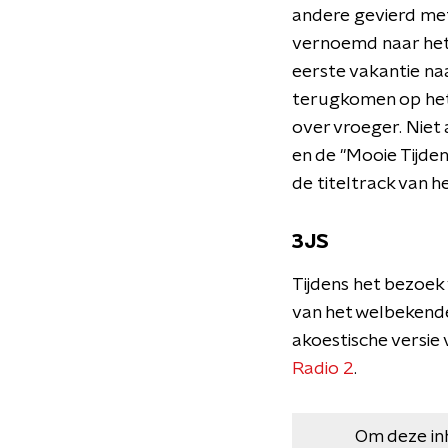
andere gevierd met 
vernoemd naar het 
eerste vakantie naa
terugkomen op het 
over vroeger. Niet
en de "Mooie Tijden
de titeltrack van h
3JS
Tijdens het bezoek
van het welbeken
akoestische versie 
Radio 2
.
Om deze in