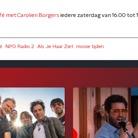
é met Carolien Borgers
iedere zaterdag van 16.00 tot
é
NPO Radio 2
Als Je Haar Ziet
mooie tijden