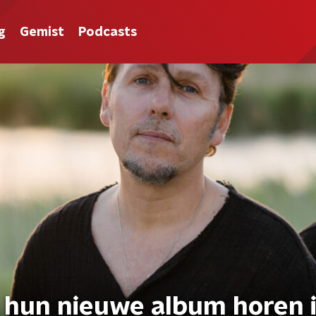
g
Gemist
Podcasts
n hun nieuwe album horen 