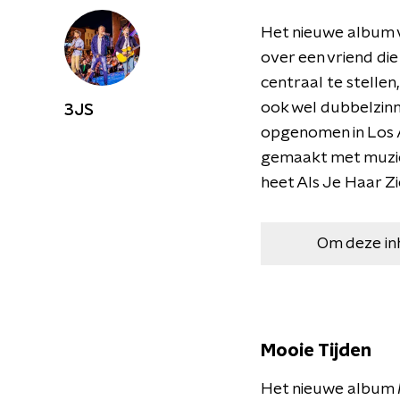
Het nieuwe album 
over een vriend die
centraal te stellen
ook wel dubbelzin
3JS
opgenomen in Los A
gemaakt met muziek
heet Als Je Haar Zi
Om deze in
Mooie Tijden
Het nieuwe album