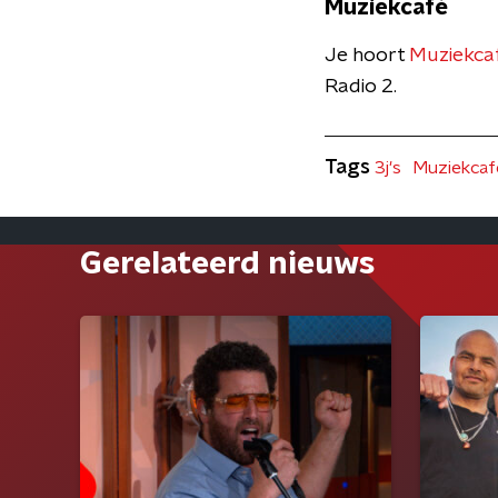
Muziekcafé
Je hoort
Muziekcaf
Radio 2.
Tags
3j's
Muziekcaf
Gerelateerd nieuws