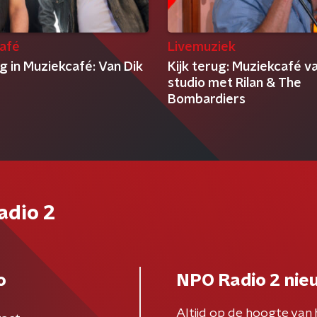
afé
Livemuziek
g in Muziekcafé: Van Dik
Kijk terug: Muziekcafé v
studio met Rilan & The
Bombardiers
adio 2
o
NPO Radio 2 nie
Altijd op de hoogte van 