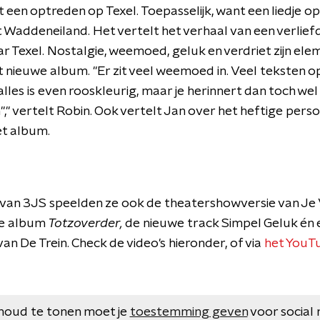
een optreden op Texel. Toepasselijk, want een liedje o
Waddeneiland. Het vertelt het verhaal van een verlief
r Texel. Nostalgie, weemoed, geluk en verdriet zijn ele
nieuwe album. "Er zit veel weemoed in. Veel teksten o
 alles is even rooskleurig, maar je herinnert dan toch 
"," vertelt Robin. Ook vertelt Jan over het heftige pers
et album.
 van 3JS speelden ze ook de theatershowversie van Je 
de album
Totzoverder,
de nieuwe track Simpel Geluk én 
van De Trein. Check de video's hieronder, of via
het YouT
houd te tonen moet je
toestemming geven
voor social 