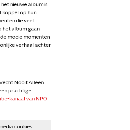
p het nieuwe album is
d koppel op hun
menten die veel
p het album gaan
wel de mooie momenten
oonlijke verhaal achter
Vecht Nooit Alleen
een prachtige
ube-kanaal van NPO
media cookies.