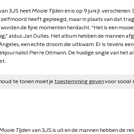
van 3JS heet
Mooie Tijden
en is op 9 juni jl. verschenen.
 zelfmoord heeft gepleegd, maar in plaats van dat tragi
, worden de fijne momenten herdacht. “Het is een mooie, 
nig,” aldus Jan Dulles. Het album hebben de mannen a
ngeles, een echte droom die uitkwam. Er is tevens een
journalist Pierre Oitmann. De huidige single van het
et.
houd te tonen moet je
toestemming geven
voor social 
Mooie Tijden
van 3JS is uit en de mannen hebben de r