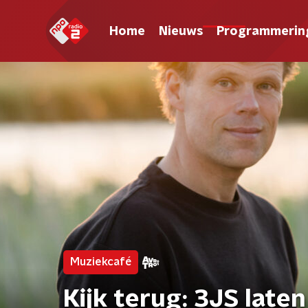
Home
Nieuws
Programmerin
Muziekcafé
Kijk terug: 3JS late