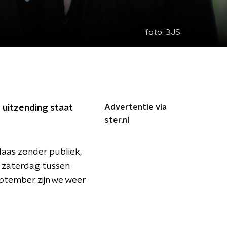
foto:
3JS
Advertentie via
 uitzending staat
ster.nl
laas zonder publiek,
m zaterdag tussen
eptember zijn we weer