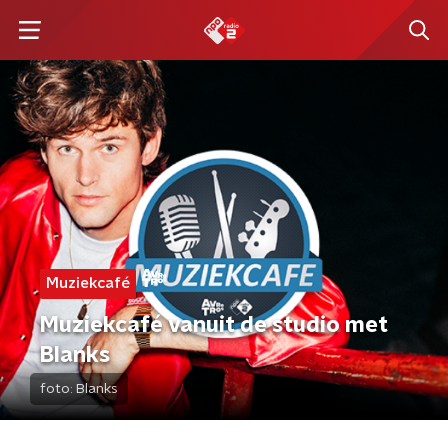
Muziekcafé
Muziekcafé vanuit de studio met
Blanks
foto:
Blanks