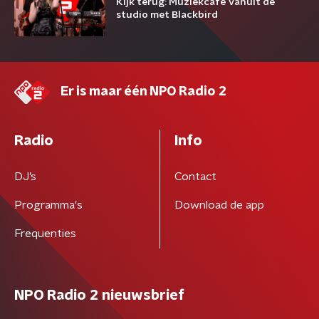
Kijk terug: Muziekcafé vanuit de
studio met Blackbird
Er is maar één NPO Radio 2
Radio
Info
DJ’s
Contact
Programma's
Download de app
Frequenties
NPO Radio 2 nieuwsbrief