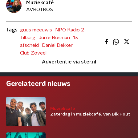
Muziekcafé
AVROTROS
Tags
guus meeuwis
NPO Radio 2
Tilburg
Jurre Bosman
13
afscheid
Daniel Dekker
Club Zoveel
Advertentie via ster.nl
Gerelateerd nieuws
Muziekcafé
Zaterdag in Muziekcafé: Van Dik Hout