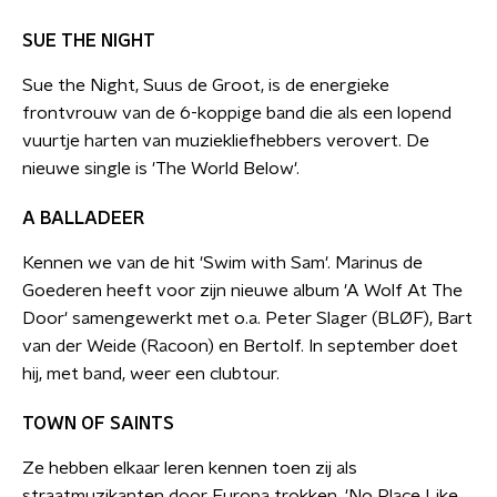
SUE THE NIGHT
Sue the Night, Suus de Groot, is de energieke
frontvrouw van de 6-koppige band die als een lopend
vuurtje harten van muziekliefhebbers verovert. De
nieuwe single is 'The World Below'.
A BALLADEER
Kennen we van de hit 'Swim with Sam'. Marinus de
Goederen heeft voor zijn nieuwe album 'A Wolf At The
Door' samengewerkt met o.a. Peter Slager (BLØF), Bart
van der Weide (Racoon) en Bertolf. In september doet
hij, met band, weer een clubtour.
TOWN OF SAINTS
Ze hebben elkaar leren kennen toen zij als
straatmuzikanten door Europa trokken. 'No Place Like