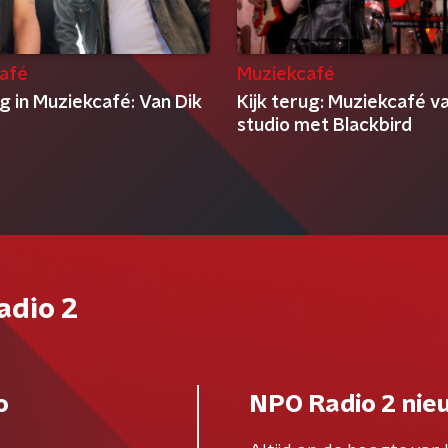
afé
Muziekcafé
g in Muziekcafé: Van Dik
Kijk terug: Muziekcafé v
studio met Blackbird
adio 2
o
NPO Radio 2 nie