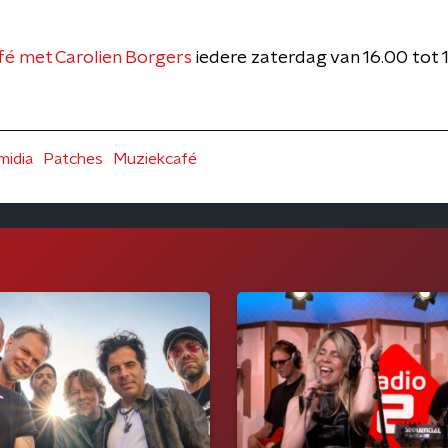
é met Carolien Borgers
iedere zaterdag van 16.00 tot
midia
Patches
Muziekcafé