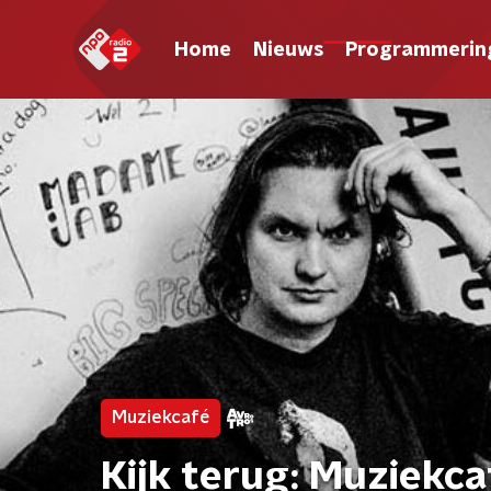
Home
Nieuws
Programmerin
Muziekcafé
Kijk terug: Muziekca