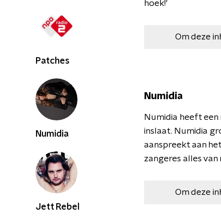
hoek!’
Om deze in
Patches
Numidia
Numidia heeft een 
inslaat. Numidia g
Numidia
aanspreekt aan het 
zangeres alles van 
Om deze in
Jett Rebel