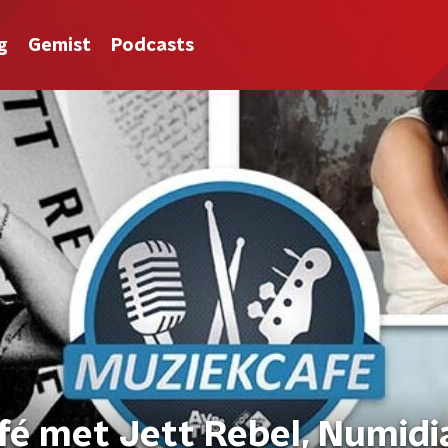
g
Gemist
Podcasts
fé met Jett Rebel, Numidi