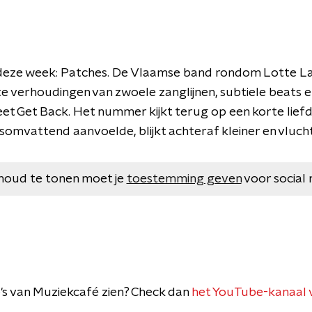
 deze week: Patches. De Vlaamse band rondom Lotte L
te verhoudingen van zwoele zanglijnen, subtiele beats 
eet Get Back. Het nummer kijkt terug op een korte lie
esomvattend aanvoelde, blijkt achteraf kleiner en vluc
houd te tonen moet je
toestemming geven
voor social 
deo's van Muziekcafé zien? Check dan
het YouTube-kanaal 