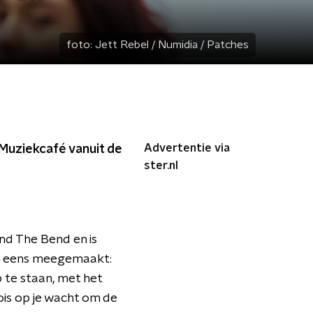
foto:
Jett Rebel / Numidia / Patches
Advertentie via
Muziekcafé vanuit de
ster.nl
nd The Bend en is
el eens meegemaakt:
 te staan, met het
ois op je wacht om de