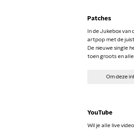
Patches
In de Jukebox van
artpop met de juis
De nieuwe single h
toen groots en all
Om deze in
YouTube
Wil je alle live vi