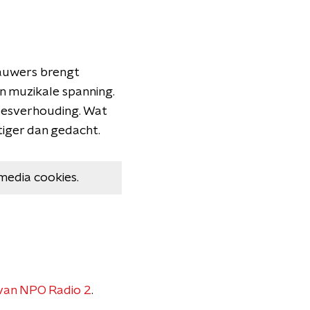
auwers brengt
en muzikale spanning.
fdesverhouding. Wat
htiger dan gedacht.
media cookies.
van NPO Radio 2
.