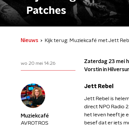
Patches
Nieuws
Kijk terug: Muziekcafé met Jett Re
Zaterdag 23 mei h
wo 20 mei
14:26
Vorstin in Hilvers
Jett Rebel
Jett Rebel is hele
direct NPO Radio 
het leven heeft je
Muziekcafé
besef dat er iets 
AVROTROS