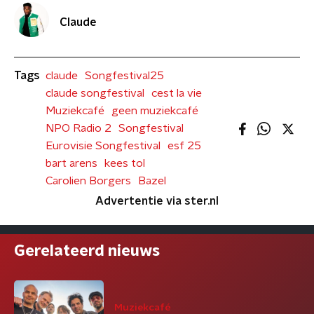
Claude
Tags
claude
Songfestival25
claude songfestival
cest la vie
Muziekcafé
geen muziekcafé
NPO Radio 2
Songfestival
Eurovisie Songfestival
esf 25
bart arens
kees tol
Carolien Borgers
Bazel
Advertentie via ster.nl
Gerelateerd nieuws
Muziekcafé