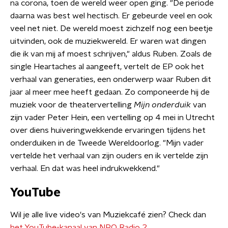
na corona, toen de wereld weer open ging. "De periode
daarna was best wel hectisch. Er gebeurde veel en ook
veel net niet. De wereld moest zichzelf nog een beetje
uitvinden, ook de muziekwereld. Er waren wat dingen
die ik van mij af moest schrijven," aldus Ruben. Zoals de
single Heartaches al aangeeft, vertelt de EP ook het
verhaal van generaties, een onderwerp waar Ruben dit
jaar al meer mee heeft gedaan. Zo componeerde hij de
muziek voor de theatervertelling
Mijn onderduik
van
zijn vader Peter Hein, een vertelling op 4 mei in Utrecht
over diens huiveringwekkende ervaringen tijdens het
onderduiken in de Tweede Wereldoorlog. "Mijn vader
vertelde het verhaal van zijn ouders en ik vertelde zijn
verhaal. En dat was heel indrukwekkend."
YouTube
Wil je alle live video's van Muziekcafé zien? Check dan
het YouTube-kanaal van NPO Radio 2
.