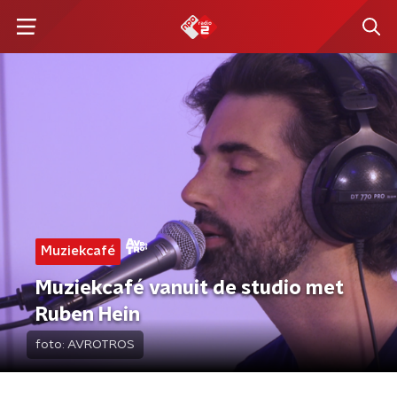
Muziekcafé
Muziekcafé vanuit de studio met
Ruben Hein
foto:
AVROTROS