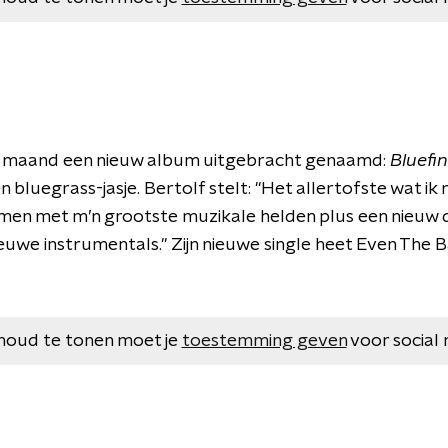
e maand een nieuw album uitgebracht genaamd:
Bluefi
 bluegrass-jasje. Bertolf stelt: "Het allertofste wat ik
en met m’n grootste muzikale helden plus een nieuw d
euwe instrumentals." Zijn nieuwe single heet Even The 
houd te tonen moet je
toestemming geven
voor social 