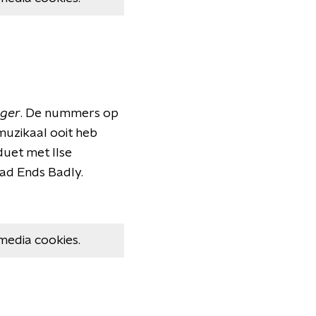
nger
. De nummers op
 muzikaal ooit heb
uet met Ilse
Bad Ends Badly.
media cookies.