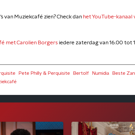
deo's van Muziekcafé zien? Check dan
het YouTube-kanaal 
é met Carolien Borgers
iedere zaterdag van 16.00 tot
quisite
Pete Philly & Perquisite
Bertolf
Numidia
Beste Zan
iekcafé