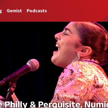
g
Gemist
Podcasts
Philly & Perquisite, Numi