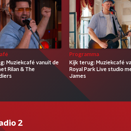
afé
Programma
ug: Muziekcafé vanuit de
Kijk terug: Muziekcafé v
et Rilan & The
Royal Park Live studio m
diers
James
adio 2