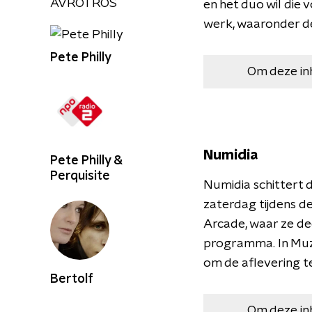
AVROTROS
en het duo wil die 
werk, waaronder de
Pete Philly
Om deze in
Numidia
Pete Philly &
Perquisite
Numidia schittert 
zaterdag tijdens d
Arcade, waar ze dee
programma. In Muzi
om de aflevering te
Bertolf
Om deze in