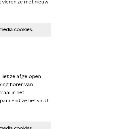
t vieren ze met nieuw
media cookies.
 liet ze afgelopen
king horen van
raal in het
pannend ze het vindt
media cookies.