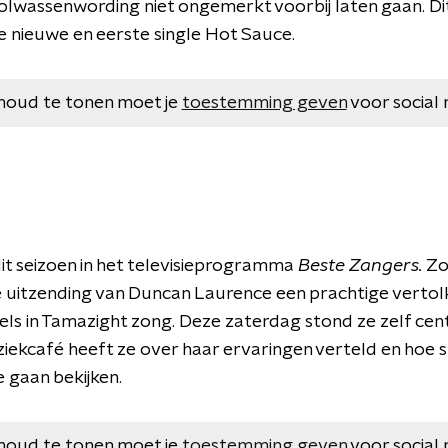
volwassenwording niet ongemerkt voorbij laten gaan. Di
 nieuwe en eerste single Hot Sauce.
houd te tonen moet je
toestemming geven
voor social 
dit seizoen in het televisieprogramma
Beste Zangers.
Zo
e uitzending van Duncan Laurence een prachtige vertol
ls in Tamazight zong. Deze zaterdag stond ze zelf cent
ekcafé heeft ze over haar ervaringen verteld en hoe s
 gaan bekijken.
houd te tonen moet je
toestemming geven
voor social 