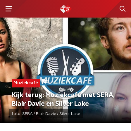
Muziekcafé
Kijk terug: Muziekcafé met SERA,
Blair Davie en Silver Lake
foto:
SERA / Blair Davie / Silver Lake