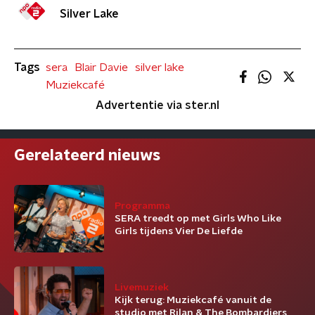
Silver Lake
Tags
sera
Blair Davie
silver lake
Muziekcafé
Advertentie via ster.nl
Gerelateerd nieuws
Programma
SERA treedt op met Girls Who Like
Girls tijdens Vier De Liefde
Livemuziek
Kijk terug: Muziekcafé vanuit de
studio met Rilan & The Bombardiers