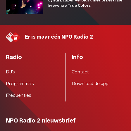
Cyndi Lauper verbluft met orkestrale
liveversie True Colors
Er is maar één NPO Radio 2
Radio
Info
DJ’s
Contact
Programma's
Download de app
Frequenties
NPO Radio 2 nieuwsbrief