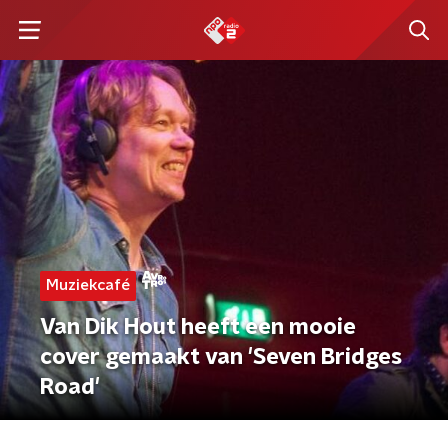
Muziekcafé
Van Dik Hout heeft een mooie
cover gemaakt van 'Seven Bridges
Road'