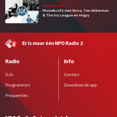
Muziekcafé
Muziekcafé met Nona, Tim Akkerman
& The Ivy League en Hiqpy
Er is maar één NPO Radio 2
Radio
Info
DJ’s
Contact
Programma's
Download de app
Frequenties