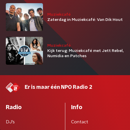
Muziekcafé
Zaterdag in Muziekcafé: Van Dik Hout
Muziekcafé
Kijk terug: Muziekcafé met Jett Rebel,
Numidia en Patches
Er is maar één NPO Radio 2
Radio
Info
DJ’s
Contact