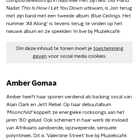
compositiewedstrijd in Nashville met zijn lied ‘Old Piano’.
Nadat
This Is How I Let You Down
uitkwam, is Jon terug
met zijn band met een tweede album:
Blue Ceilings.
Het
nummer 'All Along' is tevens terug te vinden op het
nieuwe album en ze speelden 'm live bij Muziekcafé:
Om deze inhoud te tonen moet je
toestemming
geven
voor social media cookies.
Amber Gomaa
Amber heeft haar sporen verdiend als backing vocal van
Alain Clark en Jett Rebel. Op haar debuutalbum
'Moonchild'
koppelt ze energieke rocksongs aan het
jaren '80-geluid. Ook schemert in haar werk de invloed
van Afrikaans aandoende, opzwepende, sensuele
polyritmiek. Dit is 'Valentine Street' live bij Muziekcafé.