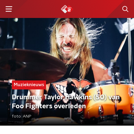
Muzieknieuws
Drummer Taylor Hawkins (50) van
Foo Fighters overleden
foto:
ANP