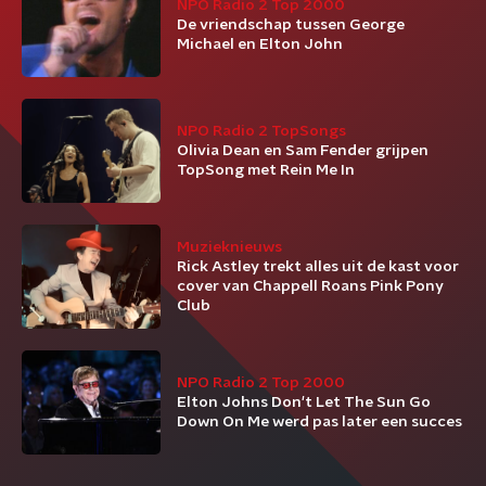
NPO Radio 2 Top 2000
De vriendschap tussen George
Michael en Elton John
NPO Radio 2 TopSongs
Olivia Dean en Sam Fender grijpen
TopSong met Rein Me In
Muzieknieuws
Rick Astley trekt alles uit de kast voor
cover van Chappell Roans Pink Pony
Club
NPO Radio 2 Top 2000
Elton Johns Don't Let The Sun Go
Down On Me werd pas later een succes