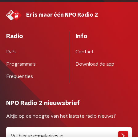
Er is maar één NPO Radio 2
Radio
Info
DJ’s
Contact
Programma's
Download de app
Frequenties
NPO Radio 2 nieuwsbrief
Altijd op de hoogte van het laatste radio nieuws?