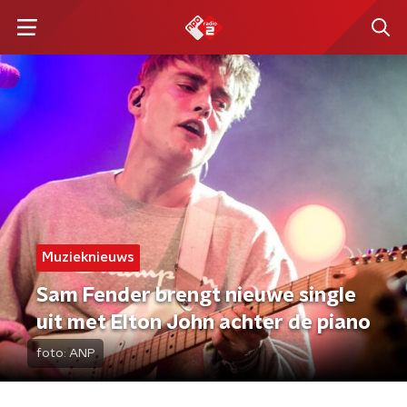
Muzieknieuws
Sam Fender brengt nieuwe single
uit met Elton John achter de piano
foto:
ANP