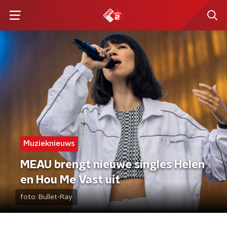
Muzieknieuws
MEAU brengt nieuwe singles Helen
en Hou Me Vast uit
foto:
Bullet-Ray