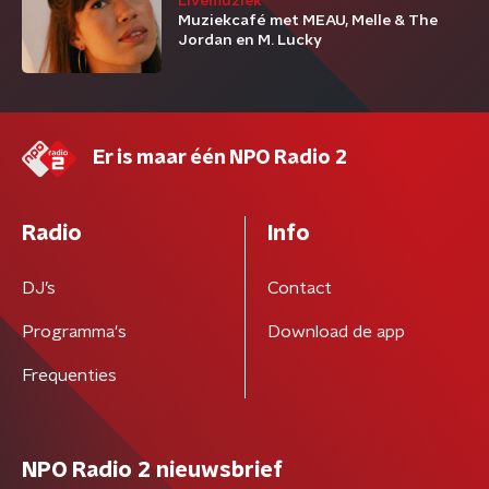
Livemuziek
Muziekcafé met MEAU, Melle & The
Jordan en M. Lucky
Er is maar één NPO Radio 2
Radio
Info
DJ’s
Contact
Programma's
Download de app
Frequenties
NPO Radio 2 nieuwsbrief