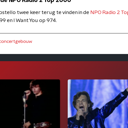
in de NPO Radio 2 Top 2000
ostello twee keer terug te vinden in de
NPO Radio 2 T
99 en I Want You op 974.
concertgebouw