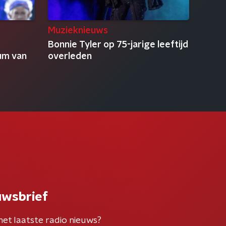
Muzieknieuws
Bonnie Tyler op 75-jarige leeftijd
um van
overleden
uwsbrief
het laatste radio nieuws?