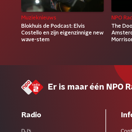
Muzieknieuws
NPO Rad
Blokhuis de Podcast: Elvis
The Doo
Costello en zijn eigenzinnige new
Amster
wave-stem
Morriso
Er is maar één NPO R
Radio
Inf
DJ’s
Cont