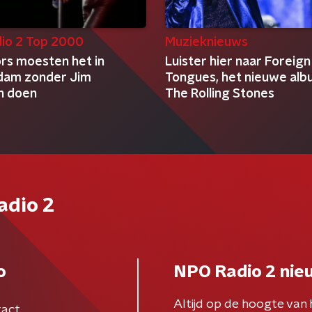
io 2 Top 2000
Muzieknieuws
rs moesten het in
Luister hier naar Foreign
dam zonder Jim
Tongues, het nieuwe alb
n doen
The Rolling Stones
adio 2
o
NPO Radio 2 nie
Altijd op de hoogte van 
act