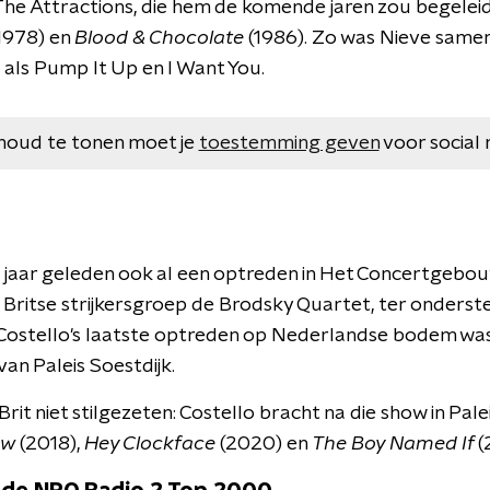
he Attractions, die hem de komende jaren zou begelei
1978) en
Blood & Chocolate
(1986). Zo was Nieve samen
ls Pump It Up en I Want You.
houd te tonen moet je
toestemming geven
voor social 
g jaar geleden ook al een optreden in Het Concertgebouw
Britse strijkersgroep de Brodsky Quartet, ter onderst
 Costello's laatste optreden op Nederlandse bodem was i
van Paleis Soestdijk.
rit niet stilgezeten: Costello bracht na die show in Pale
ow
(2018),
Hey Clockface
(2020) en
The Boy Named If
(