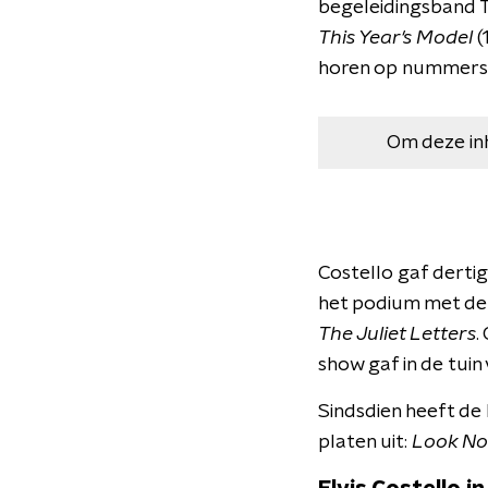
begeleidingsband T
This Year's Model
(
horen op nummers a
Om deze in
Costello gaf derti
het podium met de 
The Juliet Letters
.
show gaf in de tuin 
Sindsdien heeft de B
platen uit:
Look N