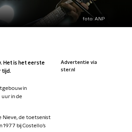
foto:
ANP
Advertentie via
 Het is het eerste
ster.nl
tijd.
rtgebouw in
uur in de
 Nieve, de toetsenist
 1977 bij Costello's