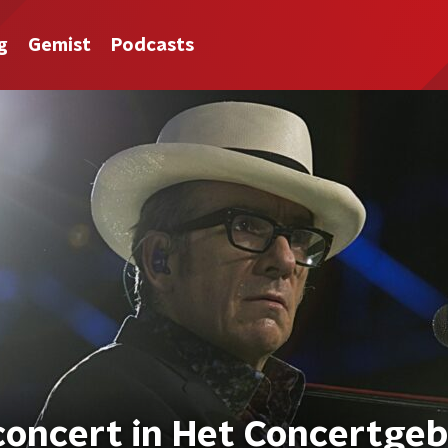
g
Gemist
Podcasts
t concert in Het Concertg