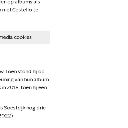
den op albums als
 met Costello te
media cookies.
. Toen stond hij op
euning van hun album
n 2018, toen hij een
is Soestdijk nog drie
2022).