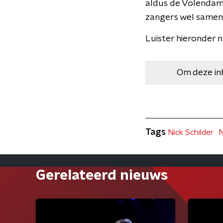
aldus de Volendamm
zangers wel samen
Luister hieronder 
Om deze in
Tags
Nick Schilder
N
Gerelateerd nieuws