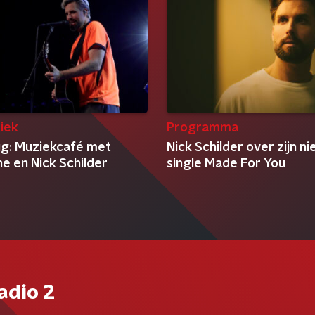
iek
Programma
rug: Muziekcafé met
Nick Schilder over zijn n
e en Nick Schilder
single Made For You
adio 2