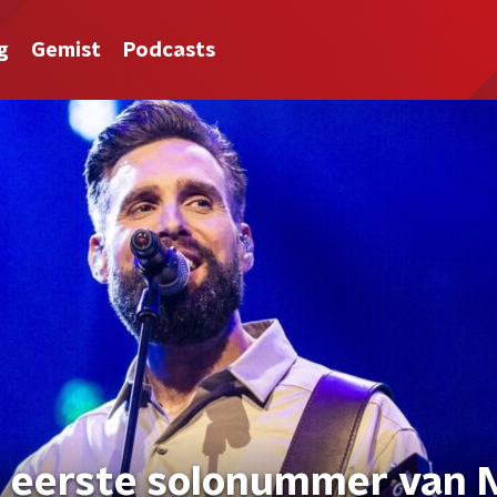
g
Gemist
Podcasts
et eerste solonummer van 