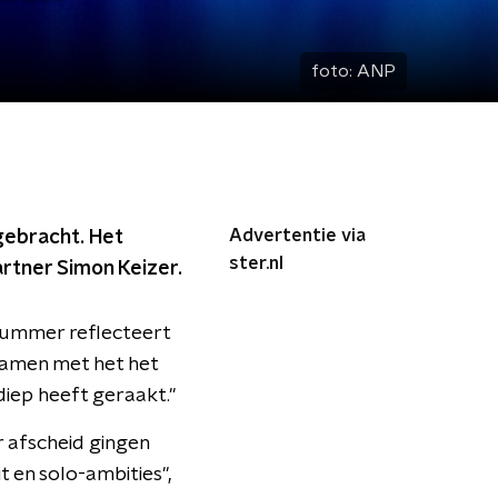
foto:
ANP
Advertentie via
tgebracht. Het
ster.nl
rtner Simon Keizer.
 nummer reflecteert
 samen met het het
diep heeft geraakt."
 afscheid gingen
t en solo-ambities",