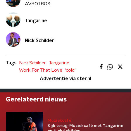
AVROTROS
Tangarine
Nick Schilder
Tags
Nick Schilder
Tangarine
Work For That Love
'cold'
Advertentie via ster.nl
Gerelateerd nieuws
Muziekcafé
Kijk terug: Muziekcafé met Tangarine