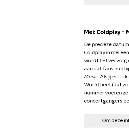
Mei: Coldplay -
M
De precieze datum 
Coldplay in mei ee
wordt het vervolg
aan dat fans hun b
Music
. Als jij er 
World heet (dat zou
nummer voeren ze e
concertgangers een
Om deze in