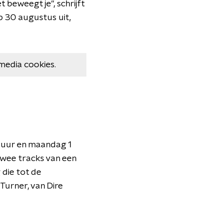
t beweegt je", schrijft
 30 augustus uit,
media cookies.
 uur en maandag 1
twee tracks van een
die tot de
Turner, van Dire