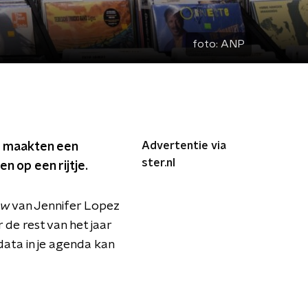
foto:
ANP
Advertentie via
j maakten een
ster.nl
n op een rijtje.
Now
van Jennifer Lopez
 de rest van het jaar
data in je agenda kan