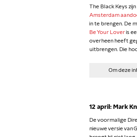
The Black Keys zijn 
Amsterdam aando
in te brengen. De 
Be Your Lover
is e
overheen heeft geg
uitbrengen. Die hoo
Om deze in
12 april: Mark K
De voormalige Dire 
nieuwe versie van 