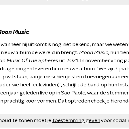
oon Music
wanneer hij uitkomt is nog niet bekend, maar we weten 
n nieuw album de wereld in brengt.
Moon Music,
hun tie
 op
Music Of The Spheres
uit 2021. In november vorig j
ijdrage mogen leveren hun nieuwe album. "We zijn bijna
ook op wil staan, kan je misschien je stem toevoegen aan
den we heel leuk vinden)", schrijft de band op hun Ins
en jaar geleden live op in São Paolo, waar de stemmen
 prachtig koor vormen. Dat optreden check je hierond
houd te tonen moet je
toestemming geven
voor social 