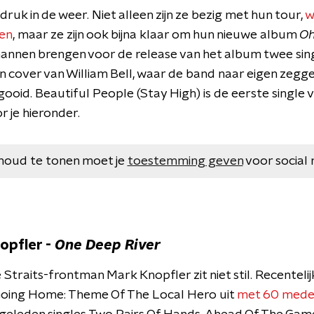
druk in de weer. Niet alleen zijn ze bezig met hun tour,
w
en
, maar ze zijn ook bijna klaar om hun nieuwe album
Oh
mannen brengen voor de release van het album twee sing
en cover van William Bell, waar de band naar eigen zegge
ooid. Beautiful People (Stay High) is de eerste single 
r je hieronder.
houd te tonen moet je
toestemming geven
voor social 
nopfler -
One Deep River
Straits-frontman Mark Knopfler zit niet stil. Recentelijk
Going Home: Theme Of The Local Hero uit
met 60 mede