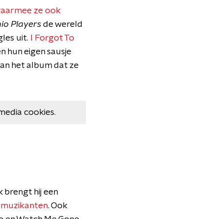
aarmee ze ook
io Players
de wereld
les uit.
I Forgot To
n hun eigen sausje
van het album dat ze
media cookies.
 brengt hij een
muzikanten
. Ook