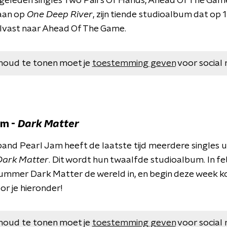
ng geleden singles Two Pairs Of Hands, Ahead Of The G
taan op
One Deep River
, zijn tiende studioalbum dat op 1
alvast naar Ahead Of The Game.
houd te tonen moet je
toestemming geven
voor social 
am -
Dark Matter
nd Pearl Jam heeft de laatste tijd meerdere singles u
Dark Matter
. Dit wordt hun twaalfde studioalbum. In f
nummer Dark Matter de wereld in, en begin deze week 
or je hieronder!
houd te tonen moet je
toestemming geven
voor social 