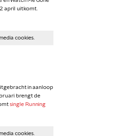
ame en Watch Me Gone
2 april uitkomt.
media cookies.
itgebracht in aanloop
ebruari brengt de
komt
single Running
media cookies.