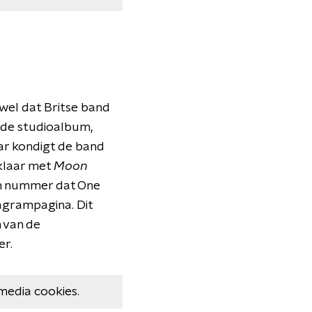
wel dat Britse band
nde studioalbum,
aar kondigt de band
 klaar met
Moon
 een nummer dat One
tagrampagina. Dit
 van de
er.
media cookies.