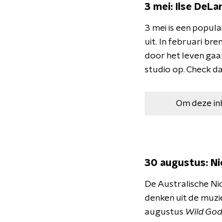
3 mei: Ilse DeLa
3 mei is een popul
uit. In februari bre
door het leven gaat
studio op. Check d
Om deze in
30 augustus: Ni
De Australische Nic
denken uit de muzi
augustus
Wild Go