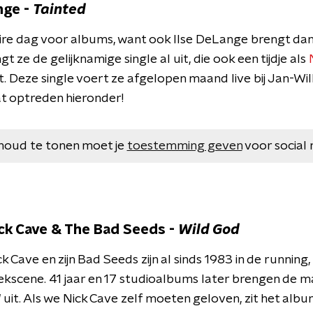
nge -
Tainted
aire dag voor albums, want ook Ilse DeLange brengt d
ngt ze de gelijknamige single al uit, die ook een tijdje als
. Deze single voert ze afgelopen maand live bij Jan-Wil
at optreden hieronder!
houd te tonen moet je
toestemming geven
voor social 
ck Cave & The Bad Seeds -
Wild God
k Cave en zijn Bad Seeds zijn al sinds 1983 in de running
ekscene. 41 jaar en 17 studioalbums later brengen de
d
uit. Als we Nick Cave zelf moeten geloven, zit het albu