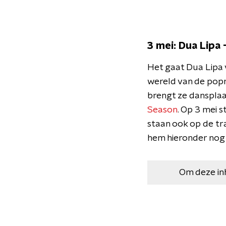
3 mei: Dua Lipa 
Het gaat Dua Lipa v
wereld van de popm
brengt ze dansplaa
Season
. Op 3 mei 
staan ook op de tra
hem hieronder nog 
Om deze in