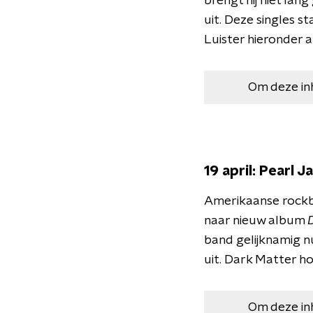
brengt hij niet la
uit. Deze singles s
Luister hieronder 
Om deze in
19 april: Pearl J
Amerikaanse rockba
naar nieuw album
band gelijknamig 
uit. Dark Matter ho
Om deze in