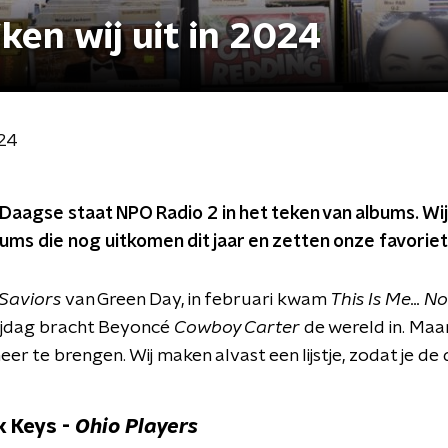
ken wij uit in 2024
024
Daagse staat NPO Radio 2 in het teken van albums. Wi
bums die nog uitkomen dit jaar en zetten onze favoriete
Saviors
van Green Day, in februari kwam
This Is Me... 
rijdag bracht Beyoncé
Cowboy Carter
de wereld in. Maar
er te brengen. Wij maken alvast een lijstje, zodat je de 
ck Keys -
Ohio Players