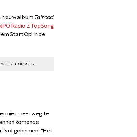
an nieuw album
Tainted
NPO Radio 2 TopSong
lem Start Op! in de
media cookies.
, en niet meer weg te
 mannen komende
m 'vol geheimen'. "Het