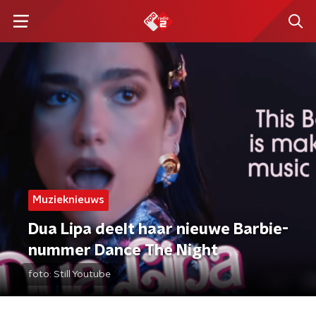
Muzieknieuws
Dua Lipa deelt haar nieuwe Barbie-
nummer Dance The Night
foto:
Still Youtube