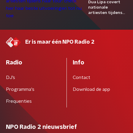
Dua Lipa covert
nationale
artiesten tijdens
haar tour: check
hier haar beste
uitvoeringen tot
nu toe
Er is maar één NPO Radio 2
Radio
Info
DJ’s
Contact
Programma's
Download de app
Frequenties
NPO Radio 2 nieuwsbrief