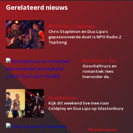
Gerelateerd nieuws
NPO Radio 2 TopSongs
Chris Stapleton en Dua Lipa's
gepassioneerde duet is NPO Radio 2
TopSong
NPO Radio 2 Top
2000
Goocheltrucs en
romantiek: lees
hieronder de
inspiratie achter Dua
Lipa’s Houdini
Muzieknieuws
Kijk dit weekend live mee naar
Coldplay en Dua Lipa op Glastonbury
Muzieknieuws