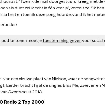
thousiast. "Toen ik de mail doorgestuurd kreeg met de 
en als duet zei ik echt in één keer ja", vertelt ze. "Ik be
ls artiest en toen ik deze song hoorde, vond ik het mete
ieronder:
houd te tonen moet je
toestemming geven
voor social 
el van een nieuwe plaat van Nielson, waar de songwrite
gt. Eerder bracht hij al de singles Blus Me, Zweven en Mo
 van
Diamant
uit 2018.
PO Radio 2 Top 2000