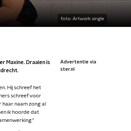
foto:
Artwork single
Advertentie via
er Maxine. Draaien is
ster.nl
rdrecht.
. Hij schreef het
mers schreef voor
r haar naam zong al
oen ik hoorde dat
samenwerking."