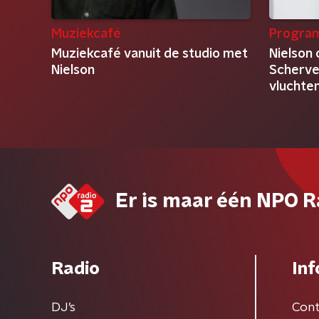
Muziekcafé
Progra
Muziekcafé vanuit de studio met
Nielson 
Nielson
Scherve
vluchte
je eigen
Er is maar één NPO R
Radio
Inf
DJ’s
Cont