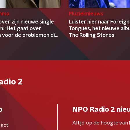
mma
Muzieknieuws
over zijn nieuwe single
Luister hier naar Foreign
n: 'Het gaat over
Tongues, het nieuwe alb
n voor de problemen die
The Rolling Stones
lijk moet adresseren'
adio 2
o
NPO Radio 2 nie
Altijd op de hoogte van 
act