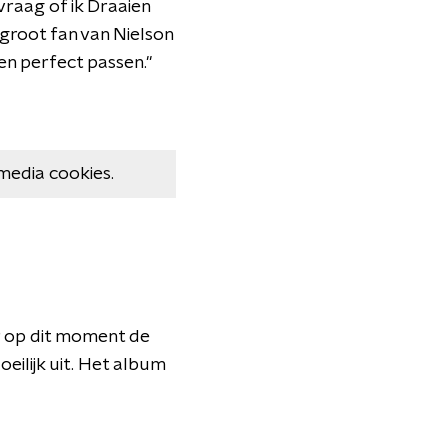
vraag of ik Draaien
n groot fan van Nielson
en perfect passen."
media cookies.
r op dit moment de
eilijk uit. Het album