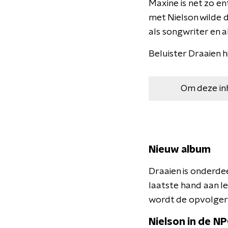
Maxine is net zo en
met Nielson wilde do
als songwriter en a
Beluister Draaien h
Om deze in
Nieuw album
Draaien is onderde
laatste hand aan le
wordt de opvolger
Nielson in de N