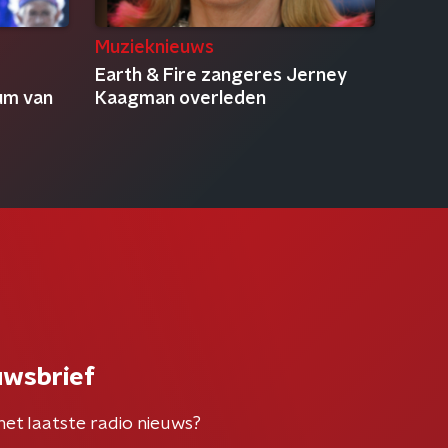
Muzieknieuws
Earth & Fire zangeres Jerney
um van
Kaagman overleden
uwsbrief
het laatste radio nieuws?