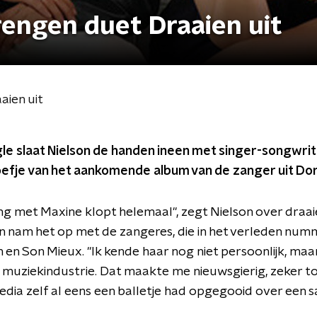
rengen duet Draaien uit
aien uit
gle slaat Nielson de handen ineen met singer-songwrit
oefje van het aankomende album van de zanger uit Do
 met Maxine klopt helemaal", zegt Nielson over draaien
 nam het op met de zangeres, die in het verleden num
en Son Mieux. "Ik kende haar nog niet persoonlijk, maa
de muziekindustrie. Dat maakte me nieuwsgierig, zeker t
edia zelf al eens een balletje had opgegooid over een 