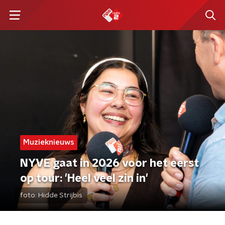
Muzieknieuws
NYVE gaat in 2026 voor het eerst
op tour: 'Heel veel zin in'
foto:
Hidde Strijbis