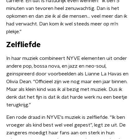
carrière. En dat is natuurlijk even wennen: “Ik ben 5
minuten van tevoren heel zenuwachtig. Dan is het
opkomen en dan zie ik al die mensen… veel meer dan ik
had verwacht. Dan kom ik wel steeds meer op m’n
plekje.”
Zelfliefde
In haar muziek combineert NYVE elementen uit onder
andere pop, bossa nova, en jazz en neo-soul,
geïnspireerd door voorbeelden als Lianne La Havas en
Olivia Dean. “Officieel zijn we nog maar een jaar binnen.
Maar als klein kind was ik al bezig met muziek. Dus ik
denk dat het fijn is dat ik dat harde werk nu een beetje
terugkrijg.”
Een rode draad in NYVE's muziek is zelfliefde. “Ik ben
vroeger als kind best wel veel gepest”, legt ze uit. De
zangeres moedigt haar fans aan om sterk in hun