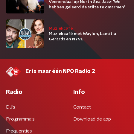
Veenendaal op North Sea Jazz: 'We
hebben geleerd de stilte te omarmen'
Muziekcafé
Muziekcafé met Waylon, Laetitia
Gerards en NYVE
Er is maar één NPO Radio 2
Radio
Info
DJ’s
Contact
Programma's
Download de app
Frequenties