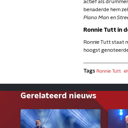
actief als drummer
benaderde hem zelf
Piano Man
en
Stre
Ronnie Tutt in 
Ronnie Tutt staat 
hoogst genoteerde
Tags
Ronnie Tutt
el
Gerelateerd nieuws