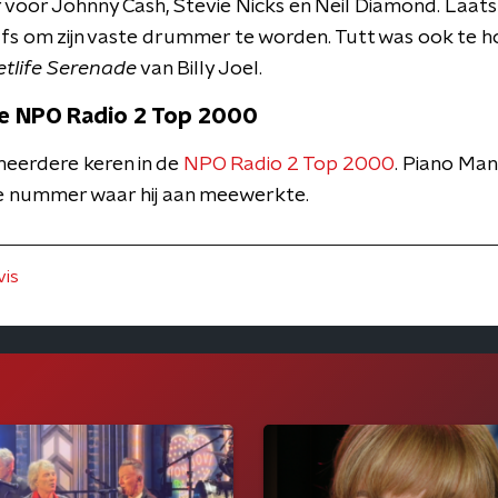
 voor Johnny Cash, Stevie Nicks en Neil Diamond. La
s om zijn vaste drummer te worden. Tutt was ook te 
etlife Serenade
van Billy Joel.
de NPO Radio 2 Top 2000
meerdere keren in de
NPO Radio 2 Top 2000
. Piano Man 
 nummer waar hij aan meewerkte.
vis