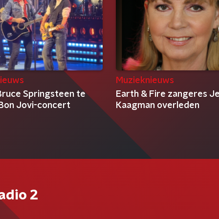
ieuws
Muzieknieuws
 Bruce Springsteen te
Earth & Fire zangeres J
 Bon Jovi-concert
Kaagman overleden
adio 2