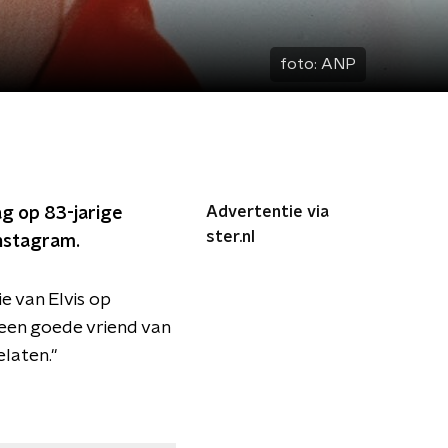
foto:
ANP
Advertentie via
ag op 83-jarige
ster.nl
Instagram.
e van Elvis op
een goede vriend van
laten."