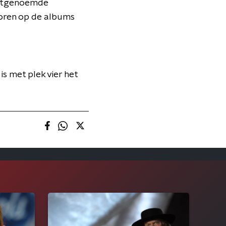
atstgenoemde
horen op de albums
is met plek vier het