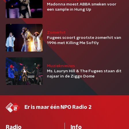
Madonna moest ABBA smeken voor
een sample in Hung Up
Zomerhit
Fugees scoort grootste zomerhit van
1996 met Killing Me Softly
Muzieknieuws
Ms. Lauryn Hill & The Fugees staan dit
najaar in de Ziggo Dome
Er is maar één NPO Radio 2
Radio
Info