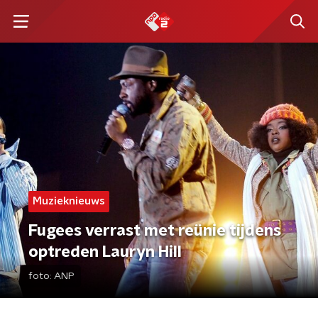
Muzieknieuws
Fugees verrast met reünie tijdens
optreden Lauryn Hill
foto:
ANP