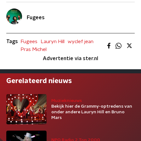
Fugees
Tags
Fugees
Lauryn Hill
wyclef jean
Pras Michel
Advertentie via ster.nl
Gerelateerd nieuws
Muzieknieuws
Bekijk hier de Grammy-optredens van
onder andere Lauryn Hill en Bruno
Mars
NPO Radio 2 Top 2000