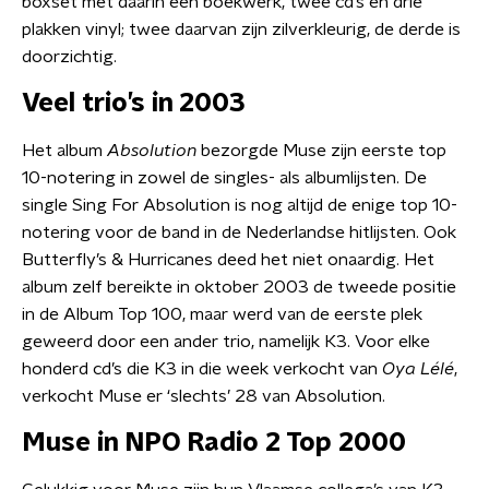
boxset met daarin een boekwerk, twee cd’s en drie
plakken vinyl; twee daarvan zijn zilverkleurig, de derde is
doorzichtig.
Veel trio’s in 2003
Het album
Absolution
bezorgde Muse zijn eerste top
10-notering in zowel de singles- als albumlijsten. De
single Sing For Absolution is nog altijd de enige top 10-
notering voor de band in de Nederlandse hitlijsten. Ook
Butterfly’s & Hurricanes deed het niet onaardig. Het
album zelf bereikte in oktober 2003 de tweede positie
in de Album Top 100, maar werd van de eerste plek
geweerd door een ander trio, namelijk K3. Voor elke
honderd cd’s die K3 in die week verkocht van
Oya Lélé
,
verkocht Muse er ‘slechts’ 28 van Absolution.
Muse in NPO Radio 2 Top 2000