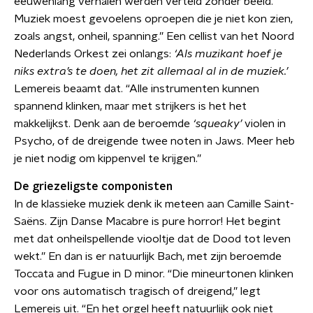
eeuwenlang verhalen werden verteld zonder beeld.
Muziek moest gevoelens oproepen die je niet kon zien,
zoals angst, onheil, spanning.” Een cellist van het Noord
Nederlands Orkest zei onlangs:
‘Als muzikant hoef je
niks extra’s te doen, het zit allemaal al in de muziek.’
Lemereis beaamt dat. “Alle instrumenten kunnen
spannend klinken, maar met strijkers is het het
makkelijkst. Denk aan de beroemde
‘squeaky’
violen in
Psycho, of de dreigende twee noten in Jaws. Meer heb
je niet nodig om kippenvel te krijgen.”
De griezeligste componisten
In de klassieke muziek denk ik meteen aan Camille Saint-
Saëns. Zijn Danse Macabre is pure horror! Het begint
met dat onheilspellende viooltje dat de Dood tot leven
wekt.” En dan is er natuurlijk Bach, met zijn beroemde
Toccata and Fugue in D minor. “Die mineurtonen klinken
voor ons automatisch tragisch of dreigend,” legt
Lemereis uit. “En het orgel heeft natuurlijk ook niet