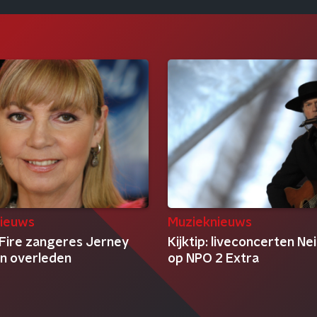
ieuws
Muzieknieuws
 Fire zangeres Jerney
Kijktip: liveconcerten Ne
n overleden
op NPO 2 Extra