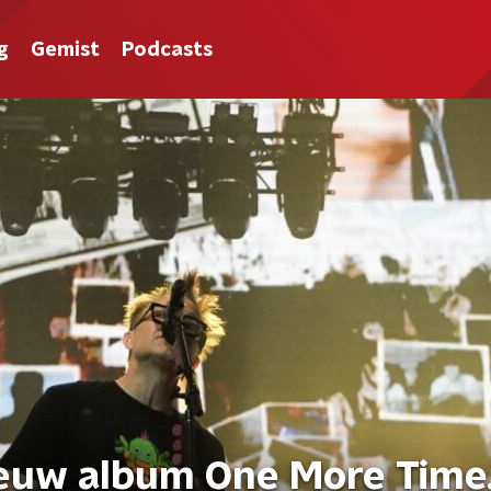
g
Gemist
Podcasts
ieuw album One More Tim