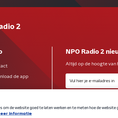
adio 2
o
NPO Radio 2 nie
Altijd op de hoogte van 
act
nload de app