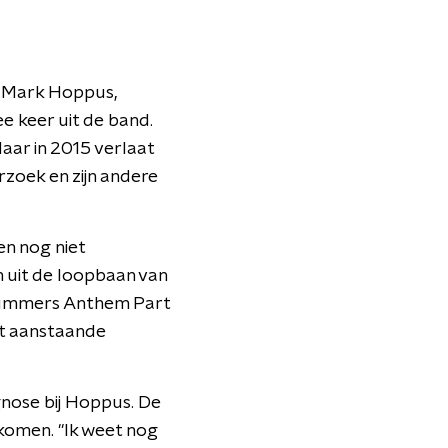
t Mark Hoppus,
e keer uit de band.
aar in 2015 verlaat
zoek en zijn andere
en nog niet
 uit de loopbaan van
e nummers Anthem Part
at aanstaande
nose bij Hoppus. De
 komen. "Ik weet nog