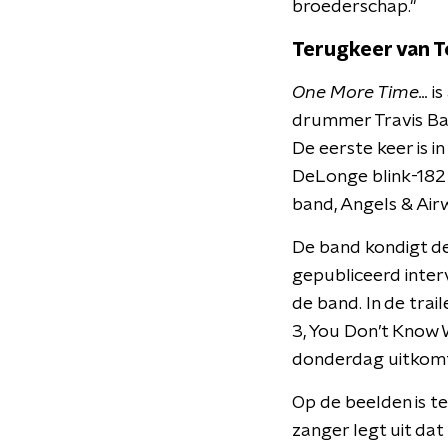
broederschap."
Terugkeer van 
One More Time...
is
drummer Travis Bar
De eerste keer is i
DeLonge blink-182 
band, Angels & Air
De band kondigt de
gepubliceerd inter
de band. In de tra
3, You Don’t Know 
donderdag uitkomt
Op de beelden is t
zanger legt uit dat