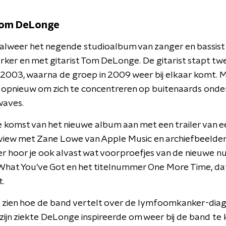
Tom DeLonge
 alweer het negende studioalbum van zanger en bassis
ker en met gitarist Tom DeLonge. De gitarist stapt twe
n 2003, waarna de groep in 2009 weer bij elkaar komt. M
opnieuw om zich te concentreren op buitenaards onder
waves.
 komst van het nieuwe album aan met een trailer van e
view met Zane Lowe van Apple Music en archiefbeelden
iler hoor je ook alvast wat voorproefjes van de nieuw
What You’ve Got en het titelnummer One More Time, d
.
e zien hoe de band vertelt over de lymfoomkanker-diag
 zijn ziekte DeLonge inspireerde om weer bij de band te