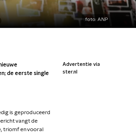
foto:
ANP
Advertentie via
 nieuwe
ster.nl
n; de eerste single
ledig is geproduceerd
ericht vangt de
, triomf en vooral