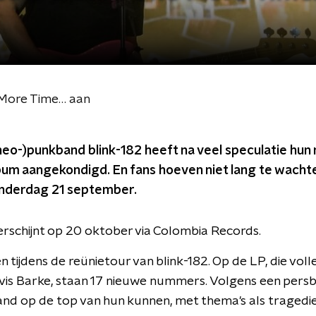
 More Time… aan
eo-)punkband blink-182 heeft na veel speculatie hun
um aangekondigd. En fans hoeven niet lang te wachte
donderdag 21 september.
erschijnt op 20 oktober via Colombia Records.
tijdens de reünietour van blink-182. Op de LP, die vol
s Barke, staan 17 nieuwe nummers. Volgens een persb
and op de top van hun kunnen, met thema's als tragedie