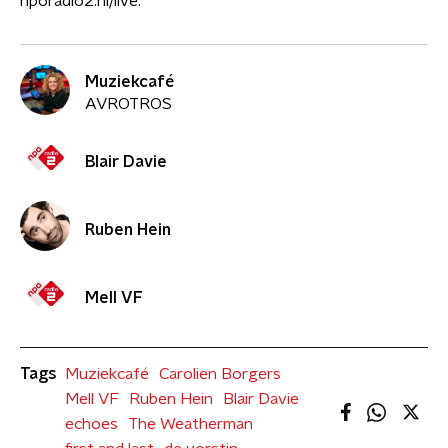
nporadio2.nl/live.
Muziekcafé
AVROTROS
Blair Davie
Ruben Hein
Mell VF
Tags
Muziekcafé
Carolien Borgers
Mell VF
Ruben Hein
Blair Davie
echoes
The Weatherman