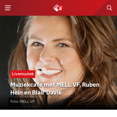
Livemuziek
Muziekcafé met MELL VF, Ruben
Hein en Blair Davie
foto:
MELL VF