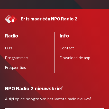
Er is maar één NPO Radio 2
Radio
Info
DJ’s
Contact
Programma's
Download de app
Frequenties
NPO Radio 2 nieuwsbrief
Altijd op de hoogte van het laatste radio nieuws?