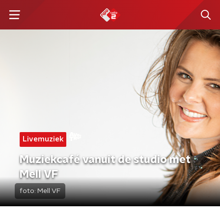
Livemuziek
Muziekcafé vanuit de studio met
Mell VF
foto:
Mell VF