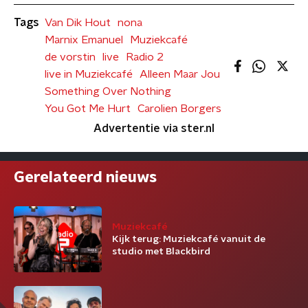
Tags
Van Dik Hout
nona
Marnix Emanuel
Muziekcafé
de vorstin
live
Radio 2
live in Muziekcafé
Alleen Maar Jou
Something Over Nothing
You Got Me Hurt
Carolien Borgers
Advertentie via ster.nl
Gerelateerd nieuws
Muziekcafé
Kijk terug: Muziekcafé vanuit de
studio met Blackbird