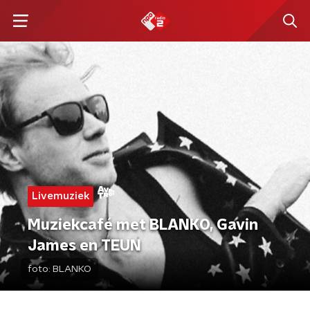
Livemuziek
Muziekcafé met BLANKO, Gavin
James en TEUN
foto:
BLANKO