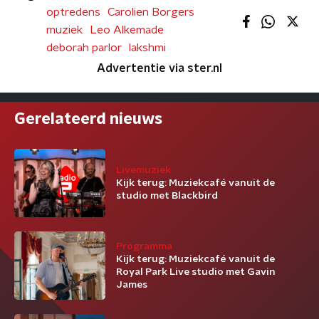
optredens
Carolien Borgers
muziek
Leo Alkemade
deborah parlor
lakshmi
Advertentie via ster.nl
Gerelateerd nieuws
Livemuziek
Kijk terug: Muziekcafé vanuit de
studio met Blackbird
Programma
Kijk terug: Muziekcafé vanuit de
Royal Park Live studio met Gavin
James