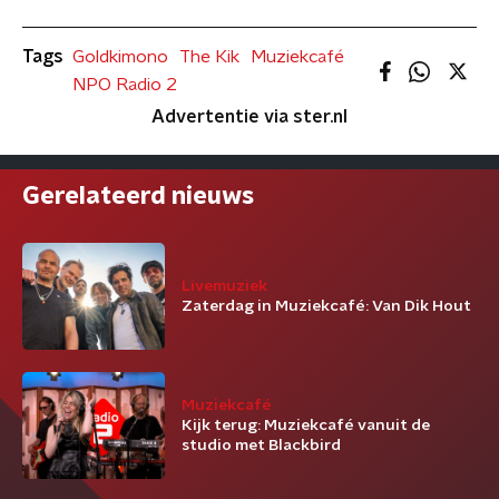
Tags
Goldkimono
The Kik
Muziekcafé
NPO Radio 2
Advertentie via ster.nl
Gerelateerd nieuws
Livemuziek
Zaterdag in Muziekcafé: Van Dik Hout
Muziekcafé
Kijk terug: Muziekcafé vanuit de
studio met Blackbird