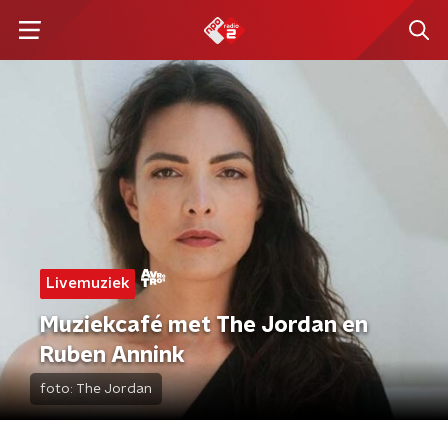
Livemuziek
Muziekcafé met The Jordan en
Ruben Annink
foto:
The Jordan