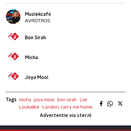
Muziekcafé
AVROTROS
Bon Sirah
Micha
Joya Mooi
Tags
micha
joya mooi
bon sirah
Liar
Lookalike
London, carry me home
Advertentie via ster.nl