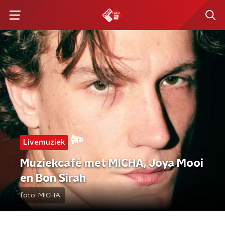
Livemuziek
Muziekcafé met MICHA, Joya Mooi
en Bon Sirah
foto:
MICHA