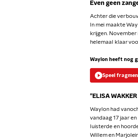
Even geen zange
Achter die verbouw
In mei maakte Waylo
krijgen. November 
helemaal klaar voor 
Waylon heeft nog ge
Speel fragmen
"ELISA WAKKE
Waylon had vanocht
vandaag 17 jaar en
luisterde en hoorde
Willem en Marjolei