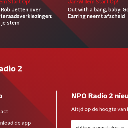
lem Start Op!
Jan-Willem Start Op!
 Rob Jetten over
Out with a bang, baby: G
eraadsverkiezingen:
Earring neemt afscheid
 je stem'
adio 2
o
NPO Radio 2 nie
Altijd op de hoogte van 
act
nload de app