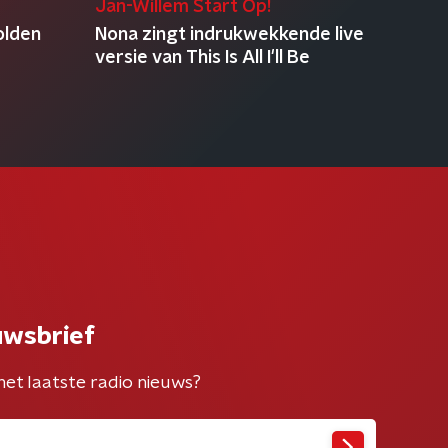
Jan-Willem Start Op!
olden
Nona zingt indrukwekkende live
versie van This Is All I'll Be
uwsbrief
het laatste radio nieuws?