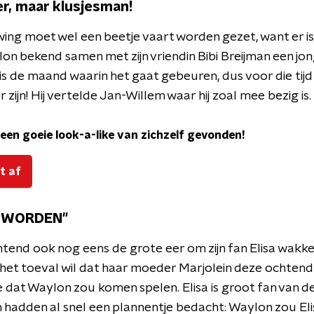
r, maar klusjesman!
ing moet wel een beetje vaart worden gezet, want er is
n bekend samen met zijn vriendin Bibi Breijman een jon
is de maand waarin het gaat gebeuren, dus voor die tijd
zijn! Hij vertelde Jan-Willem waar hij zoal mee bezig is.
en goeie look-a-like van zichzelf gevonden!
t af
R WORDEN"
end ook nog eens de grote eer om zijn fan Elisa wakker
 het toeval wil dat haar moeder Marjolein deze ochten
 dat Waylon zou komen spelen. Elisa is groot fan van d
n hadden al snel een plannentje bedacht: Waylon zou Eli