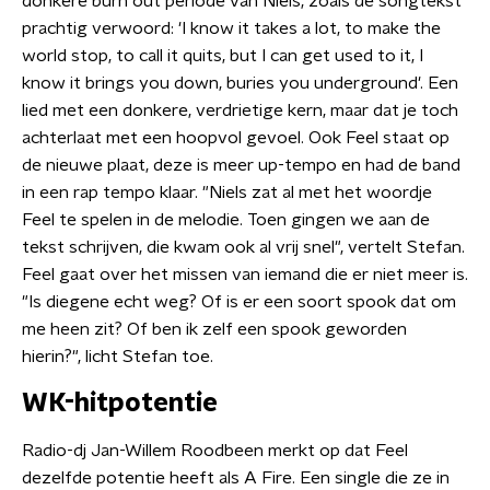
donkere burn out periode van Niels, zoals de songtekst
prachtig verwoord: 'I know it takes a lot, to make the
world stop, to call it quits, but I can get used to it, I
know it brings you down, buries you underground'. Een
lied met een donkere, verdrietige kern, maar dat je toch
achterlaat met een hoopvol gevoel. Ook Feel staat op
de nieuwe plaat, deze is meer up-tempo en had de band
in een rap tempo klaar. "Niels zat al met het woordje
Feel te spelen in de melodie. Toen gingen we aan de
tekst schrijven, die kwam ook al vrij snel", vertelt Stefan.
Feel gaat over het missen van iemand die er niet meer is.
"Is diegene echt weg? Of is er een soort spook dat om
me heen zit? Of ben ik zelf een spook geworden
hierin?", licht Stefan toe.
WK-hitpotentie
Radio-dj Jan-Willem Roodbeen merkt op dat Feel
dezelfde potentie heeft als A Fire. Een single die ze in