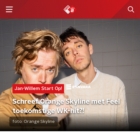
Jan-Willem Start Op!
Schreef Orange Skyline met Feel
toekomstige WK-hit?!
foto:
Orange Skyline