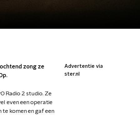
Advertentie via
nochtend zong ze
ster.nl
Op.
O Radio 2 studio. Ze
wel even een operatie
ch te komen en gaf een