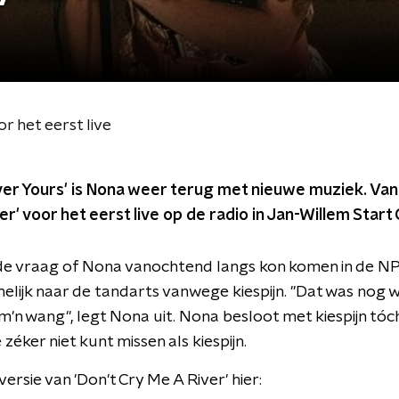
r het eerst live
er Yours' is Nona weer terug met nieuwe muziek. Va
er' voor het eerst live op de radio in Jan-Willem Start 
e vraag of Nona vanochtend langs kon komen in de NP
elijk naar de tandarts vanwege kiespijn. "Dat was nog 
 m'n wang", legt Nona uit. Nona besloot met kiespijn tó
 zéker niet kunt missen als kiespijn.
ersie van 'Don't Cry Me A River' hier: