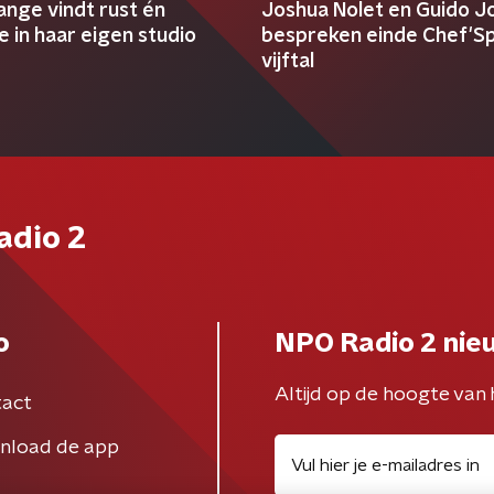
ange vindt rust én
Joshua Nolet en Guido J
ie in haar eigen studio
bespreken einde Chef'Sp
vijftal
adio 2
o
NPO Radio 2 nie
Altijd op de hoogte van 
act
nload de app