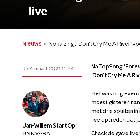
live
Nieuws
Nona zingt 'Don't Cry Me A River' voo
Na TopSong 'Forev
do 4 maart 2021
16:54
'Don't Cry Me A Riv
Het was nog even d
moest gisteren nam
met drie spuiten in
live optreden dat je
Jan-Willem Start Op!
Check de gave live v
BNNVARA