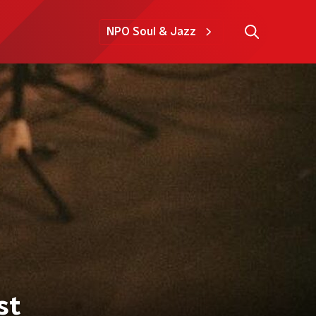
NPO Soul & Jazz
st