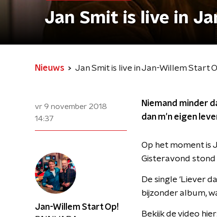
Jan Smit is live in J
Nieuws
Jan Smit is live in Jan-Willem Start 
Niemand minder dan
vr 9 november 2018
dan m'n eigen leven
14:37
Op het moment is J
Gisteravond stond 
De single 'Liever d
bijzonder album, w
Jan-Willem Start Op!
Bekijk de video hier