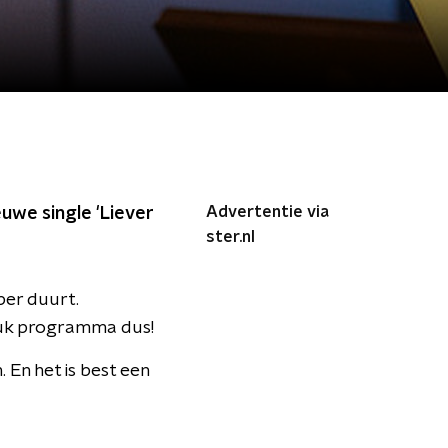
Advertentie via
uwe single 'Liever
ster.nl
ber duurt.
Druk programma dus!
 En het is best een