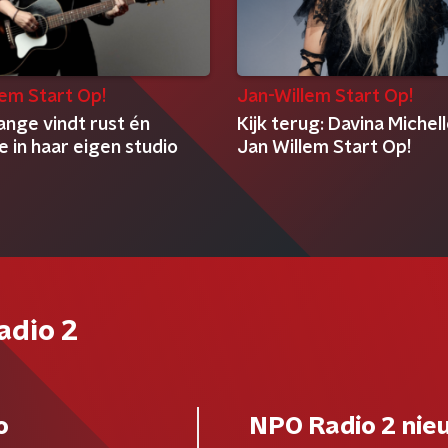
lem Start Op!
Jan-Willem Start Op!
ange vindt rust én
Kijk terug: Davina Michelle
ie in haar eigen studio
Jan Willem Start Op!
adio 2
o
NPO Radio 2 nie