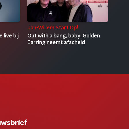
Jan-Willem Start Op!
 live bij
Out with a bang, baby: Golden
Earring neemt afscheid
uwsbrief