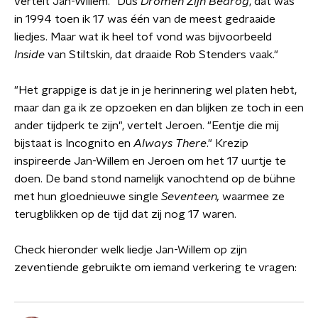
vertelt Jan-Willem. "Dus
Dromen Zijn Bedrog
, dat was
in 1994 toen ik 17 was één van de meest gedraaide
liedjes. Maar wat ik heel tof vond was bijvoorbeeld
Inside
van Stiltskin, dat draaide Rob Stenders vaak."
"Het grappige is dat je in je herinnering wel platen hebt,
maar dan ga ik ze opzoeken en dan blijken ze toch in een
ander tijdperk te zijn", vertelt Jeroen. "Eentje die mij
bijstaat is Incognito en
Always There
." Krezip
inspireerde Jan-Willem en Jeroen om het 17 uurtje te
doen. De band stond namelijk vanochtend op de bühne
met hun gloednieuwe single
Seventeen,
waarmee ze
terugblikken op de tijd dat zij nog 17 waren.
Check hieronder welk liedje Jan-Willem op zijn
zeventiende gebruikte om iemand verkering te vragen: