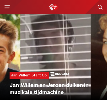
Jan-Willem Start Op!
Jan-Willem en Jeroen duiken in
muzikale tijdmachine