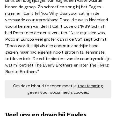
sinds de hoogtijdagen van Eagles een vaste waarde
binnen de groep. Zo schreef en zong hij het Eagles-
nummer I Can’t Tell You Why. Daarvoor zat hij in de
vermaarde countryrockband Poco, die we in Nederland
vooral kennen van de hit Call It Love uit 1989. Schmit
had Poco toen echter al verlaten. "Naar mijn idee was
Poco in Europa veel groter dan in de VS", zegt Schmit.
"Poco wordt altijd als een enorm invloedrijke band
gezien, maar had eigenlijk nooit grote hits. Tenminste,
tot ik vertrok. De echte pioniers van de countryrock zijn
wat mij betreft The Everly Brothers en later The Flying
Burrito Brothers."
Om deze inhoud te tonen moet je
toestemming
geven
voor social media cookies.
Veel ups en down bij Eagles