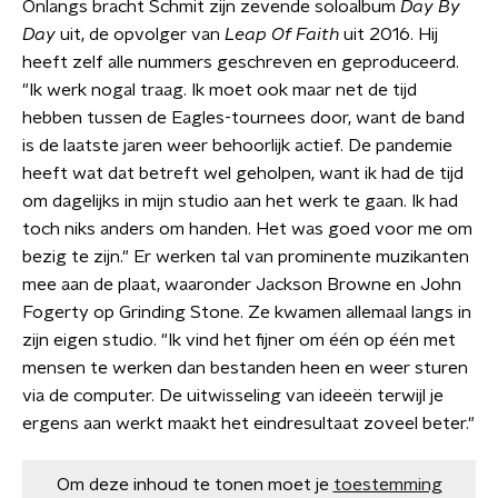
Onlangs bracht Schmit zijn zevende soloalbum
Day By
Day
uit, de opvolger van
Leap Of Faith
uit 2016. Hij
heeft zelf alle nummers geschreven en geproduceerd.
"Ik werk nogal traag. Ik moet ook maar net de tijd
hebben tussen de Eagles-tournees door, want de band
is de laatste jaren weer behoorlijk actief. De pandemie
heeft wat dat betreft wel geholpen, want ik had de tijd
om dagelijks in mijn studio aan het werk te gaan. Ik had
toch niks anders om handen. Het was goed voor me om
bezig te zijn." Er werken tal van prominente muzikanten
mee aan de plaat, waaronder Jackson Browne en John
Fogerty op Grinding Stone. Ze kwamen allemaal langs in
zijn eigen studio. "Ik vind het fijner om één op één met
mensen te werken dan bestanden heen en weer sturen
via de computer. De uitwisseling van ideeën terwijl je
ergens aan werkt maakt het eindresultaat zoveel beter."
Om deze inhoud te tonen moet je
toestemming