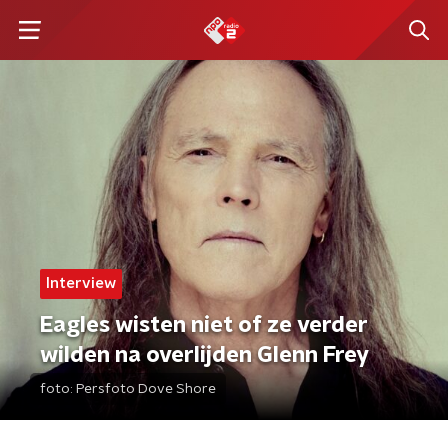
Interview
Eagles wisten niet of ze verder
wilden na overlijden Glenn Frey
foto:
Persfoto Dove Shore