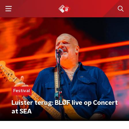
Festival
Luister terug: BLØF live op Concert
at SEA