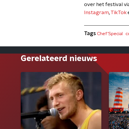
over het festival vi
Instagram
,
TikTok
Tags
Chef'Special
c
Gerelateerd nieuws