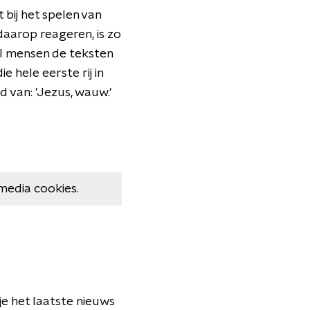
 bij het spelen van
aarop reageren, is zo
el mensen de teksten
 hele eerste rij in
d van: 'Jezus, wauw.'
media cookies.
je het laatste nieuws