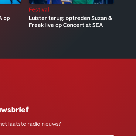
Festival
A op
Luister terug: optreden Suzan &
Freek live op Concert at SEA
uwsbrief
het laatste radio nieuws?