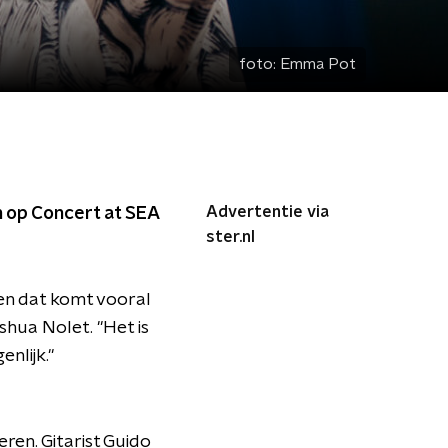
foto:
Emma Pot
Advertentie via
n op Concert at SEA
ster.nl
, en dat komt vooral
shua Nolet. "Het is
enlijk."
ren. Gitarist Guido