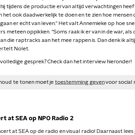
hij tijdens de productie ervan altijd verwachtingen heeft
 het ook daadwerkelijk te doen en te zien hoe mensen d
gaan er echt van leven." Het valt Annemieke op hoe sn
meteen oppikken. "Soms raak ik er van in de war, als die
an die raptracks aan het mee rappen is. Dan denk ik altij
ertelt Nolet.
volledige gesprek? Check dan het interview hieronder!
houd te tonen moet je
toestemming geven
voor social 
ert at SEA op NPO Radio 2
cert at SEA op de radio en visual radio! Daarnaast lees 