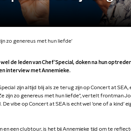
ijn zo genereus met hun liefde'
ftewel de leden van Chef'Special, doken na hun optrede
een interview met Annemieke.
ecial zijn altijd blij als ze terug zijn op Concert at SEA
Ze zijn zo genereus met hun liefde", vertelt frontman Jo
 De vibe op Concert at SEA is echt wel 'one of a kind' eig
en een clubtour, is het bij Annemieke tijd om te reflecte