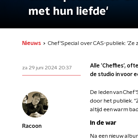
met hun liefde'
Nieuws
Chef'Special over CAS-publiek: 'Ze z
Alle 'Cheffies', o
za 29 juni 2024
20:37
de studio in voor 
De leden van Chef'Sp
door het publiek. "
altijd een warm bad.
In de war
Racoon
Na een nieuw album 