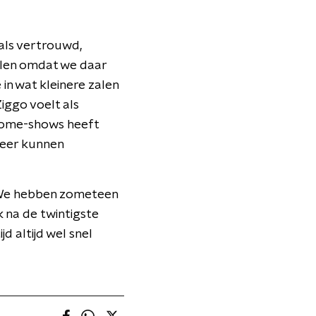
als vertrouwd,
spelen omdat we daar
in wat kleinere zalen
iggo voelt als
Dome-shows heeft
sfeer kunnen
 “We hebben zometeen
 na de twintigste
d altijd wel snel