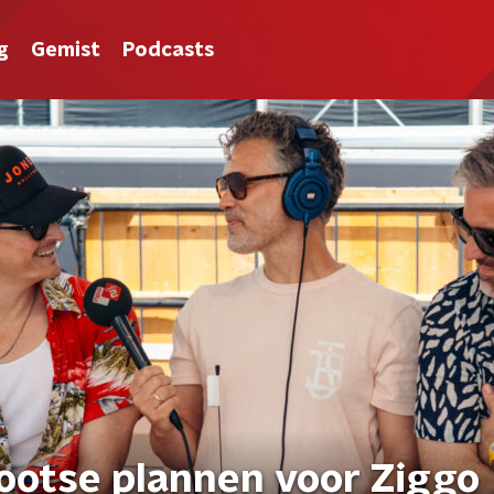
g
Gemist
Podcasts
ootse plannen voor Ziggo