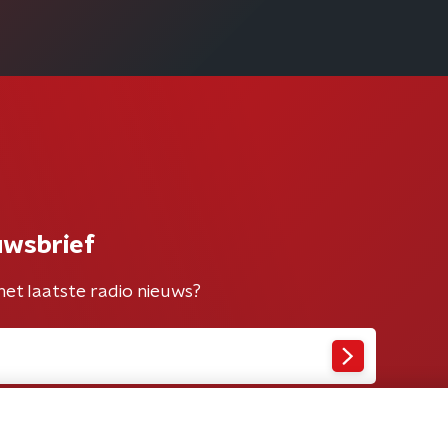
binnenkort releasen'
uwsbrief
het laatste radio nieuws?