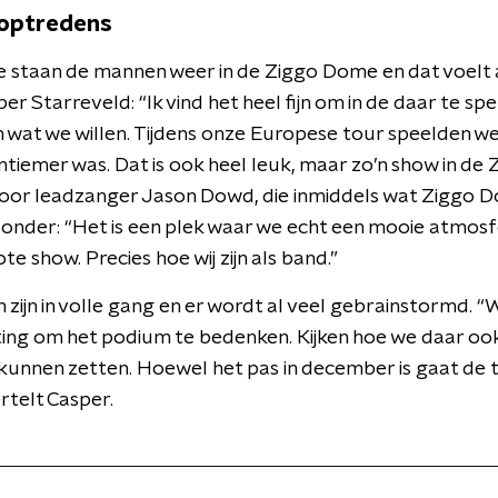
 optredens
je staan de mannen weer in de Ziggo Dome en dat voelt 
sper Starreveld: “Ik vind het heel fijn om in de daar te 
 wat we willen. Tijdens onze Europese tour speelden we 
tiemer was. Dat is ook heel leuk, maar zo’n show in de Z
voor leadzanger Jason Dowd, die inmiddels wat Ziggo 
ijzonder: “Het is een plek waar we echt een mooie atmo
e show. Precies hoe wij zijn als band.”
 zijn in volle gang en er wordt al veel gebrainstormd.
ng om het podium te bedenken. Kijken hoe we daar ook
 kunnen zetten. Hoewel het pas in december is gaat de tij
rtelt Casper.