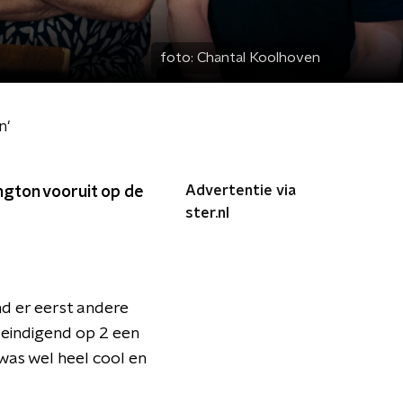
foto:
Chantal Koolhoven
n'
Advertentie via
ngton vooruit op de
ster.nl
d er eerst andere
 eindigend op 2 een
was wel heel cool en