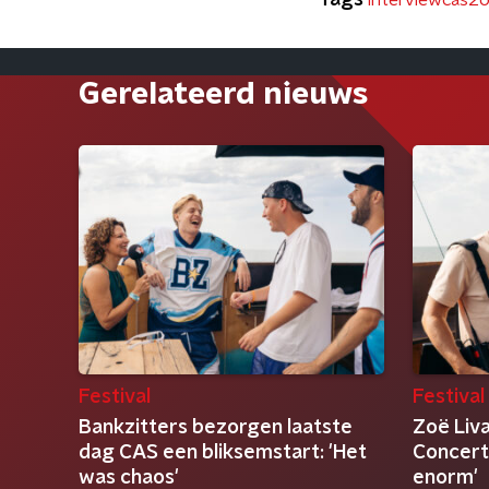
Tags
interviewcas2
Gerelateerd nieuws
Festival
Festival
Bankzitters bezorgen laatste
Zoë Liva
dag CAS een bliksemstart: 'Het
Concert 
was chaos'
enorm'