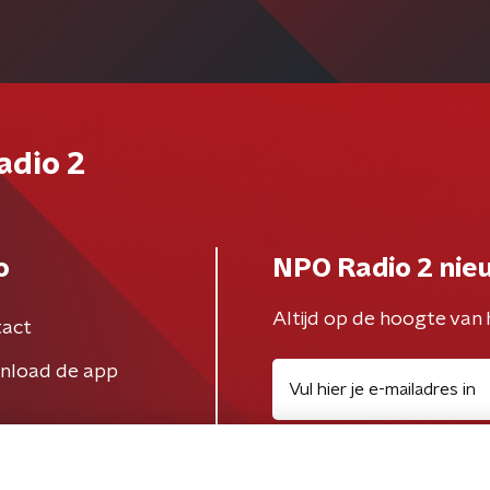
adio 2
o
NPO Radio 2 nie
Altijd op de hoogte van 
act
nload de app