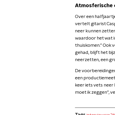
Atmosferische
Over een halfjaart
vertelt gitarist Ca
neer kunnen zetten
waardoor het wat in
thuiskomen.” Ook 
gehad, blijft het b
neerzetten, een grot
De voorbereidingen
een productiemeeti
keer iets vets neer
moet ik zeggen”, ve