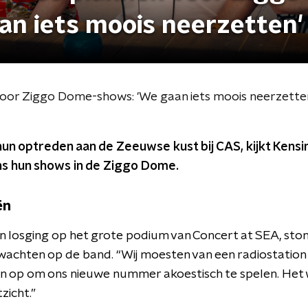
n iets moois neerzetten'
voor Ziggo Dome-shows: 'We gaan iets moois neerzette
un optreden aan de Zeeuwse kust bij CAS, kijkt Kensi
ens hun shows in de Ziggo Dome.
ën
 losging op het grote podium van Concert at SEA, ston
 wachten op de band. “Wij moesten van een radiostation
n op om ons nieuwe nummer akoestisch te spelen. Het 
zicht.”