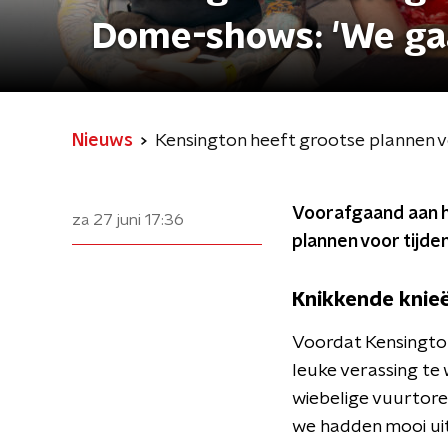
Dome-shows: 'We gaa
Nieuws
Kensington heeft grootse plannen 
Voorafgaand aan h
za 27 juni
17:36
plannen voor tijd
Knikkende knie
Voordat Kensington
leuke verassing te
wiebelige vuurtore
we hadden mooi uit