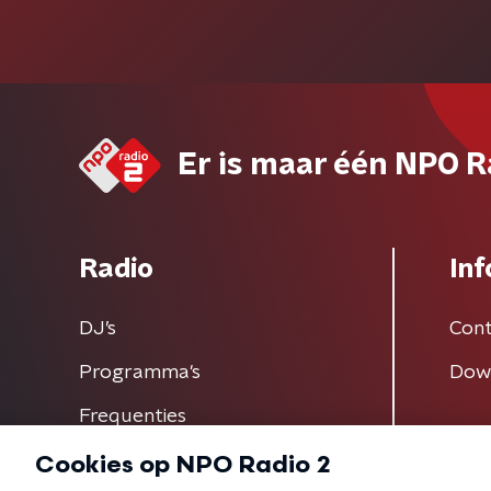
Er is maar één NPO R
Radio
Inf
DJ’s
Cont
Programma's
Dow
Frequenties