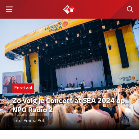
Festival
Zo volg je Concert at SEA 2024 op
NPO Radio 2
foto:
Emma Pot