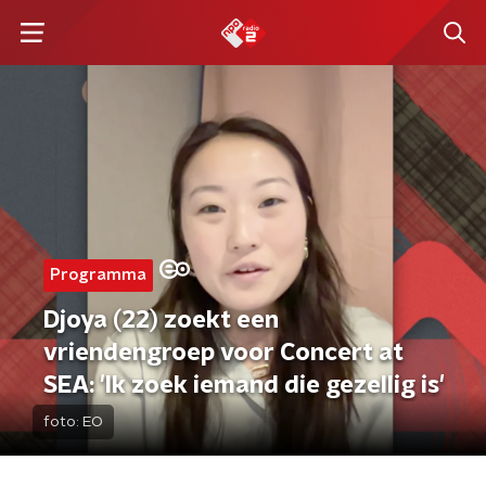
Programma
Djoya (22) zoekt een
vriendengroep voor Concert at
SEA: 'Ik zoek iemand die gezellig is'
foto:
EO